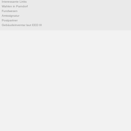
Interessante Links
Wahlen in Parndorf
Fundwesen
Amtssignatur
Postpartner
Gebäudeinventar laut EED III