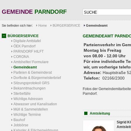
GEMEINDE
PARNDORF
Sie befinden sich hier:
Home
BÜRGERSERVICE
Gemeindeamt
GEMEINDEAMT PARND
BÜRGERSERVICE
Digitale Amtstafel
Parteienverkehr 
ÖEK Parndorf
Montag bis Freitag
PARNDORF HILFT
von 08.00 - 12.00 Uhr
CORONA
Für eine individuelle T
Amtshelfer/ Formulare
wir, um vorherige tele
Gemeindeamt
Adresse:
Hauptstraße 52
Parteien & Gemeinderat
Dorfbote & Bürgermeisterbrief
Telefon:
02166/2300
Sitzungsprotokoll GRS
Bekanntmachungen
Fotos der Gemeindemitarbeite
Sterbefälle
Parndorf.
Wichtige Adressen
Abwasser und Kanalisation
Müll & Sammelstellen
Amtsleitung
Wichtige Termine
Bauhof
Sigrid 
Jobbörse
Amtsleit
Kataster & Flächenwidmung