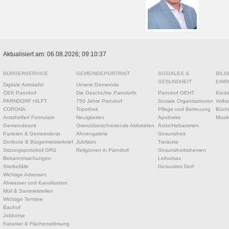
Aktualisiert am: 06.08.2026; 09:10:37
BÜRGERSERVICE
GEMEINDEPORTRAIT
SOZIALES &
BILD
GESUNDHEIT
EINR
Digitale Amtstafel
Unsere Gemeinde
ÖEK Parndorf
Die Geschichte Parndorfs
Parndorf GEHT
Kinde
PARNDORF HILFT
750 Jahre Parndorf
Soziale Organisationen
Volks
CORONA
Topothek
Pflege und Betreuung
Büche
Amtshelfer/ Formulare
Neuigkeiten
Apotheke
Musik
Gemeindeamt
Grenzüberschreitende Aktivitäten
Ärzte/Hebammen
Parteien & Gemeinderat
Ahnengalerie
Gesundheit
Dorfbote & Bürgermeisterbrief
Jubiläen
Tierärzte
Sitzungsprotokoll GRS
Religionen in Parndorf
Gesundheitsthemen
Bekanntmachungen
Leihomas
Sterbefälle
Gesundes Dorf
Wichtige Adressen
Abwasser und Kanalisation
Müll & Sammelstellen
Wichtige Termine
Bauhof
Jobbörse
Kataster & Flächenwidmung