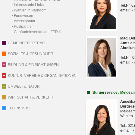
Interessante Links
Tel.Nr. 
Wahlen in Parndorf
email:
Fundwesen
Amtssignatur
Postpartner
Gebäudeinventar laut EED III
Mag. Do
GEMEINDEPORTRAIT
Amtsleit
Abteilun
SOZIALES & GESUNDHEIT
Tel.Nr.:
email:
BILDUNG & EINRICHTUNGEN
KULTUR, VEREINE & ORGANISATIONEN
UMWELT & NATUR
Bürgerservice / Meldea
WIRTSCHAFT & VERKEHR
Angelik
Bürgers
TOURISMUS
Meldeam
Wahlen
Tel.: 02
e-mail: