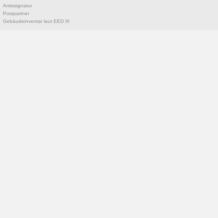
Amtssignatur
Postpartner
Gebäudeinventar laut EED III