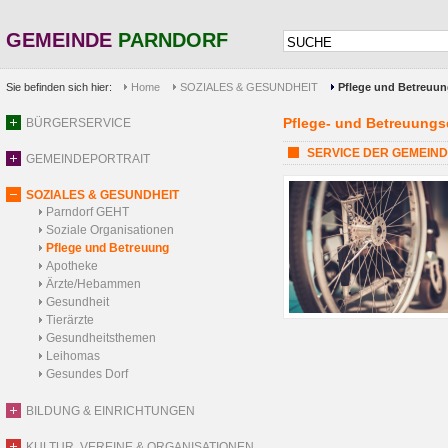
GEMEINDE
PARNDORF
Sie befinden sich hier:
Home
SOZIALES & GESUNDHEIT
Pflege und Betreuu
Pflege- und Betreuungs
BÜRGERSERVICE
SERVICE DER GEMEINDE: 
GEMEINDEPORTRAIT
SOZIALES & GESUNDHEIT
Parndorf GEHT
Soziale Organisationen
Pflege und Betreuung
Apotheke
Ärzte/Hebammen
Gesundheit
Tierärzte
Gesundheitsthemen
Leihomas
Gesundes Dorf
BILDUNG & EINRICHTUNGEN
KULTUR, VEREINE & ORGANISATIONEN