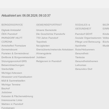
Aktualisiert am: 06.08.2026; 09:10:37
BÜRGERSERVICE
GEMEINDEPORTRAIT
SOZIALES &
BILD
GESUNDHEIT
EINR
Digitale Amtstafel
Unsere Gemeinde
ÖEK Parndorf
Die Geschichte Parndorfs
Parndorf GEHT
Kinde
PARNDORF HILFT
750 Jahre Parndorf
Soziale Organisationen
Volks
CORONA
Topothek
Pflege und Betreuung
Büche
Amtshelfer/ Formulare
Neuigkeiten
Apotheke
Musik
Gemeindeamt
Grenzüberschreitende Aktivitäten
Ärzte/Hebammen
Parteien & Gemeinderat
Ahnengalerie
Gesundheit
Dorfbote & Bürgermeisterbrief
Jubiläen
Tierärzte
Sitzungsprotokoll GRS
Religionen in Parndorf
Gesundheitsthemen
Bekanntmachungen
Leihomas
Sterbefälle
Gesundes Dorf
Wichtige Adressen
Abwasser und Kanalisation
Müll & Sammelstellen
Wichtige Termine
Bauhof
Jobbörse
Kataster & Flächenwidmung
Interessante Links
Wahlen in Parndorf
Fundwesen