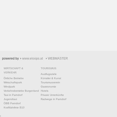
powered by
www.eloops.at
WEBMASTER
WIRTSCHAFT &
TOURISMUS
VERKEHR
Ausflugsziele
Örtliche Betriebe
Künstler & Kunst
Wirtschaftspark
Tourismusverein
Windpark
Gastronomie
Verkehrsbetriebe Burgenland
Hotels
Taxi in Parndorf
Private Unterkünfte
Jugendtaxi
Radwege in Parndorf
ÖBB Parndorf
Kraftfahrlinie B10
n