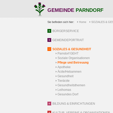
GEMEINDE
PARNDORF
Sie befinden sich hier:
Home
SOZIALES & GE
BÜRGERSERVICE
GEMEINDEPORTRAIT
SOZIALES & GESUNDHEIT
Parndorf GEHT
Soziale Organisationen
Pflege und Betreuung
Apotheke
Ärzte/Hebammen
Gesundheit
Tierärzte
Gesundheitsthemen
Leihomas
Gesundes Dorf
BILDUNG & EINRICHTUNGEN
KULTUR, VEREINE & ORGANISATIONEN