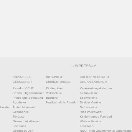
IMPRESSUM
SOZIALES &
BILDUNG &
KULTUR, VEREINE &
GESUNDHEIT
EINRICHTUNGEN
ORGANISATIONEN
s
Parndorf GEHT
Kindergärten
Veranstaltungskalender
Soziale Organisationen
Volksschule
Kulturvereine
Pflege und Betreuung
Bücherei
Sportvereine
Apotheke
Musikschule in Parndorf
Soziale Vereine
ivitäten
Ärzte/Hebammen
Naturvereine
Gesundheit
"das Wurzelwerk"
Tierärzte
Kinderfreunde Parndorf
Gesundheitsthemen
Weitere Vereine
Leihomas
Feuerwehr
Gesundes Dorf
NGO - Non-Governmental Organisatio