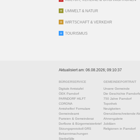
UMWELT & NATUR
WIRTSCHAFT & VERKEHR
TOURISMUS
Aktualisiert am: 06.08.2026; 09:10:37
BÜRGERSERVICE
GEMEINDEPORTRAIT
Digitale Amtstafel
Unsere Gemeinde
ÖEK Parndorf
Die Geschichte Parndorf
PARNDORF HILFT
750 Jahre Parndorf
CORONA
Topothek
Amtshelfer/ Formulare
Neuigkeiten
Gemeindeamt
Grenzüberschreitende Akt
Parteien & Gemeinderat
Ahnengalerie
Dorfbote & Bürgermeisterbrief
Jubiläen
Sitzungsprotokoll GRS
Religionen in Parndorf
Bekanntmachungen
Sterbefälle