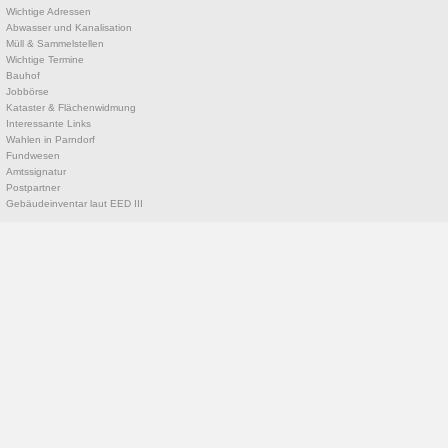
Wichtige Adressen
Abwasser und Kanalisation
Müll & Sammelstellen
Wichtige Termine
Bauhof
Jobbörse
Kataster & Flächenwidmung
Interessante Links
Wahlen in Parndorf
Fundwesen
Amtssignatur
Postpartner
Gebäudeinventar laut EED III