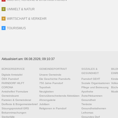
UMWELT & NATUR
WIRTSCHAFT & VERKEHR
TOURISMUS
Aktualisiert am: 06.08.2026; 09:10:37
BÜRGERSERVICE
GEMEINDEPORTRAIT
SOZIALES &
BILD
GESUNDHEIT
EINR
Digitale Amtstafel
Unsere Gemeinde
ÖEK Parndorf
Die Geschichte Parndorfs
Parndorf GEHT
Kinde
PARNDORF HILFT
750 Jahre Parndorf
Soziale Organisationen
Volks
CORONA
Topothek
Pflege und Betreuung
Büche
Amtshelfer/ Formulare
Neuigkeiten
Apotheke
Musik
Gemeindeamt
Grenzüberschreitende Aktivitäten
Ärzte/Hebammen
Parteien & Gemeinderat
Ahnengalerie
Gesundheit
Dorfbote & Bürgermeisterbrief
Jubiläen
Tierärzte
Sitzungsprotokoll GRS
Religionen in Parndorf
Gesundheitsthemen
Bekanntmachungen
Leihomas
Sterbefälle
Gesundes Dorf