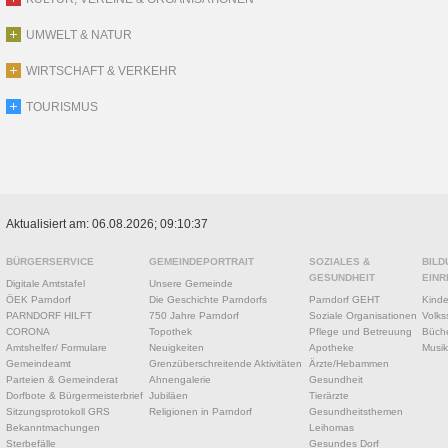
UMWELT & NATUR
WIRTSCHAFT & VERKEHR
TOURISMUS
Aktualisiert am: 06.08.2026; 09:10:37
BÜRGERSERVICE
GEMEINDEPORTRAIT
SOZIALES &
BILD
GESUNDHEIT
EINR
Digitale Amtstafel
Unsere Gemeinde
ÖEK Parndorf
Die Geschichte Parndorfs
Parndorf GEHT
Kinde
PARNDORF HILFT
750 Jahre Parndorf
Soziale Organisationen
Volks
CORONA
Topothek
Pflege und Betreuung
Büche
Amtshelfer/ Formulare
Neuigkeiten
Apotheke
Musik
Gemeindeamt
Grenzüberschreitende Aktivitäten
Ärzte/Hebammen
Parteien & Gemeinderat
Ahnengalerie
Gesundheit
Dorfbote & Bürgermeisterbrief
Jubiläen
Tierärzte
Sitzungsprotokoll GRS
Religionen in Parndorf
Gesundheitsthemen
Bekanntmachungen
Leihomas
Sterbefälle
Gesundes Dorf