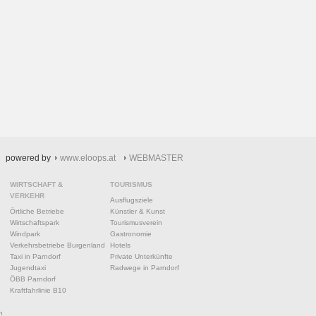
powered by
www.eloops.at
WEBMASTER
WIRTSCHAFT &
TOURISMUS
VERKEHR
Ausflugsziele
Örtliche Betriebe
Künstler & Kunst
Wirtschaftspark
Tourismusverein
Windpark
Gastronomie
Verkehrsbetriebe Burgenland
Hotels
Taxi in Parndorf
Private Unterkünfte
Jugendtaxi
Radwege in Parndorf
ÖBB Parndorf
Kraftfahrlinie B10
n