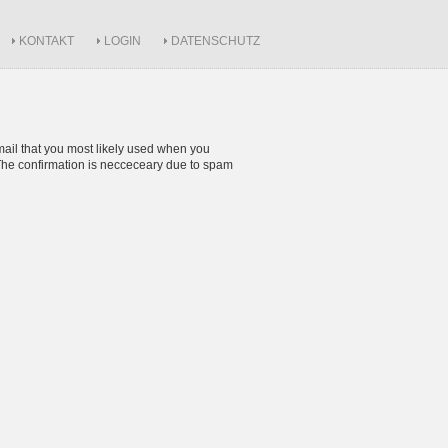
KONTAKT
LOGIN
DATENSCHUTZ
mail that you most likely used when you
l. The confirmation is necceceary due to spam