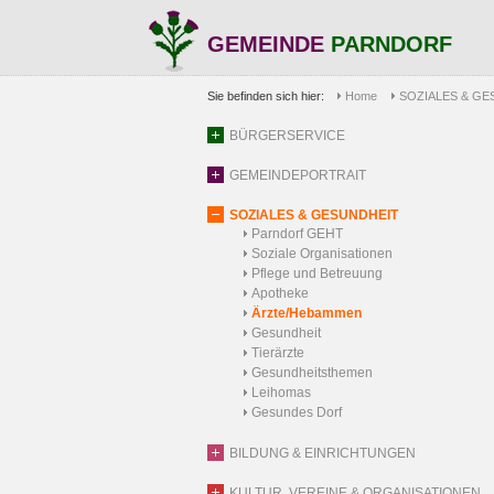
GEMEINDE
PARNDORF
Sie befinden sich hier:
Home
SOZIALES & GE
BÜRGERSERVICE
GEMEINDEPORTRAIT
SOZIALES & GESUNDHEIT
Parndorf GEHT
Soziale Organisationen
Pflege und Betreuung
Apotheke
Ärzte/Hebammen
Gesundheit
Tierärzte
Gesundheitsthemen
Leihomas
Gesundes Dorf
BILDUNG & EINRICHTUNGEN
KULTUR, VEREINE & ORGANISATIONEN