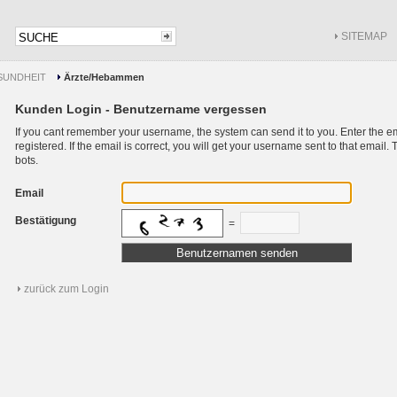
SITEMAP
SUNDHEIT
Ärzte/Hebammen
Kunden Login - Benutzername vergessen
If you cant remember your username, the system can send it to you. Enter the e
registered. If the email is correct, you will get your username sent to that emai
bots.
Email
Bestätigung
=
zurück zum Login