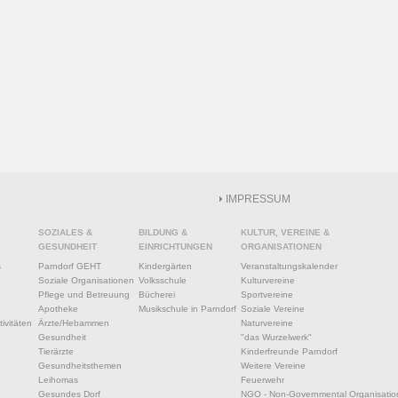
IMPRESSUM
SOZIALES &
BILDUNG &
KULTUR, VEREINE &
GESUNDHEIT
EINRICHTUNGEN
ORGANISATIONEN
s
Parndorf GEHT
Kindergärten
Veranstaltungskalender
Soziale Organisationen
Volksschule
Kulturvereine
Pflege und Betreuung
Bücherei
Sportvereine
Apotheke
Musikschule in Parndorf
Soziale Vereine
ivitäten
Ärzte/Hebammen
Naturvereine
Gesundheit
"das Wurzelwerk"
Tierärzte
Kinderfreunde Parndorf
Gesundheitsthemen
Weitere Vereine
Leihomas
Feuerwehr
Gesundes Dorf
NGO - Non-Governmental Organisatio