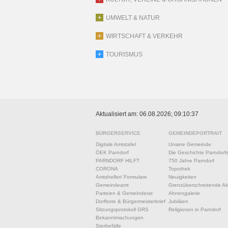
UMWELT & NATUR
WIRTSCHAFT & VERKEHR
TOURISMUS
Aktualisiert am: 06.08.2026; 09:10:37
BÜRGERSERVICE
GEMEINDEPORTRAIT
Digitale Amtstafel
Unsere Gemeinde
ÖEK Parndorf
Die Geschichte Parndorf
PARNDORF HILFT
750 Jahre Parndorf
CORONA
Topothek
Amtshelfer/ Formulare
Neuigkeiten
Gemeindeamt
Grenzüberschreitende Akt
Parteien & Gemeinderat
Ahnengalerie
Dorfbote & Bürgermeisterbrief
Jubiläen
Sitzungsprotokoll GRS
Religionen in Parndorf
Bekanntmachungen
Sterbefälle