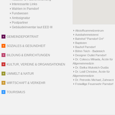
Interessante Links
Wahlen in Parndorf
Fundwesen
Amtssignatur
Postpartner
Gebäudeinventar laut EED III
Altstoffsammelzentrum
Autobahnmeisterei
GEMEINDEPORTRAIT
Bahnhof "Parndorf Ort"
Baptisten
SOZIALES & GESUNDHEIT
Bauhof Parndorf
Böhm Teich - Badeteich
BILDUNG & EINRICHTUNGEN
Designer Outlet Parndorf
Dr. Colescu Mihaela, Ärztin für
Allgemeinmedizin
KULTUR, VEREINE & ORGANISATIONEN
Dr. Etelka Wuketich-Dudás
Dr. Loidl Christine, Ärztin für
UMWELT & NATUR
Allgemeinmedizin
Dr. Petronits Michael, Zahnarzt
WIRTSCHAFT & VERKEHR
Freiwillige Feuerwehr Parndorf
TOURISMUS