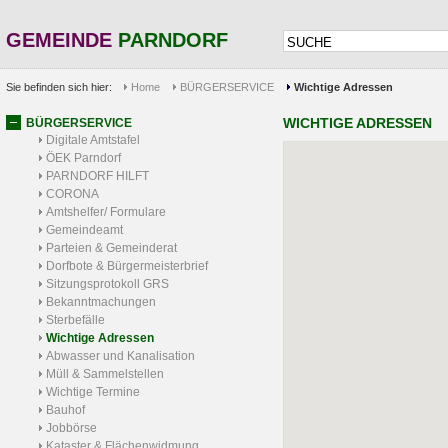
GEMEINDE
PARNDORF
Sie befinden sich hier:
Home
BÜRGERSERVICE
Wichtige Adressen
WICHTIGE ADRESSEN
BÜRGERSERVICE
Digitale Amtstafel
ÖEK Parndorf
PARNDORF HILFT
CORONA
Amtshelfer/ Formulare
Gemeindeamt
Parteien & Gemeinderat
Dorfbote & Bürgermeisterbrief
Sitzungsprotokoll GRS
Bekanntmachungen
Sterbefälle
Wichtige Adressen
Abwasser und Kanalisation
Müll & Sammelstellen
Wichtige Termine
Bauhof
Jobbörse
Kataster & Flächenwidmung