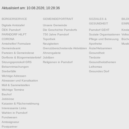
Aktualisiert am: 10.08.2026; 10:28:36
BÜRGERSERVICE
GEMEINDEPORTRAIT
SOZIALES &
BILD
GESUNDHEIT
EINR
Digitale Amtstafel
Unsere Gemeinde
ÖEK Parndorf
Die Geschichte Parndorfs
Parndorf GEHT
Kinde
PARNDORF HILFT
750 Jahre Parndorf
Soziale Organisationen
Volks
CORONA
Topothek
Pflege und Betreuung
Büche
Amtshelfer/ Formulare
Neuigkeiten
Apotheke
Musik
Gemeindeamt
Grenzüberschreitende Aktivitäten
Ärzte/Hebammen
Parteien & Gemeinderat
Ahnengalerie
Gesundheit
Dorfbote & Bürgermeisterbrief
Jubiläen
Tierärzte
Sitzungsprotokoll GRS
Religionen in Parndorf
Gesundheitsthemen
Bekanntmachungen
Leihomas
Sterbefälle
Gesundes Dorf
Wichtige Adressen
Abwasser und Kanalisation
Müll & Sammelstellen
Wichtige Termine
Bauhof
Jobbörse
Kataster & Flächenwidmung
Interessante Links
Wahlen in Parndorf
Fundwesen
Amtssignatur
Postpartner