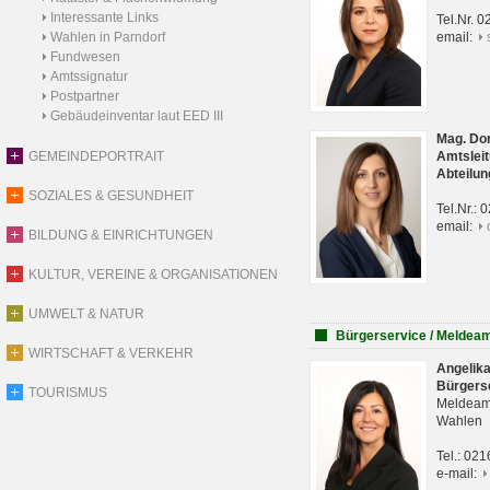
Interessante Links
Tel.Nr. 
Wahlen in Parndorf
email:
Fundwesen
Amtssignatur
Postpartner
Gebäudeinventar laut EED III
Mag. Do
GEMEINDEPORTRAIT
Amtsleit
Abteilun
SOZIALES & GESUNDHEIT
Tel.Nr.:
email:
BILDUNG & EINRICHTUNGEN
KULTUR, VEREINE & ORGANISATIONEN
UMWELT & NATUR
Bürgerservice / Meldea
WIRTSCHAFT & VERKEHR
Angelik
Bürgers
TOURISMUS
Meldeam
Wahlen
Tel.: 02
e-mail: