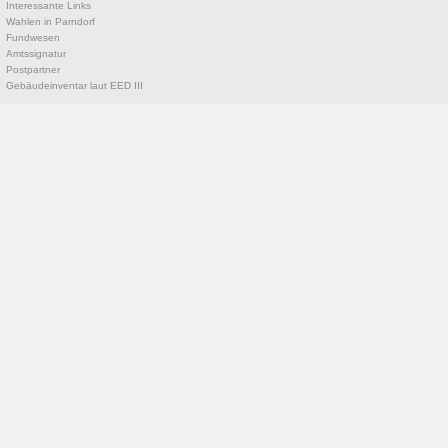
Interessante Links
Wahlen in Parndorf
Fundwesen
Amtssignatur
Postpartner
Gebäudeinventar laut EED III