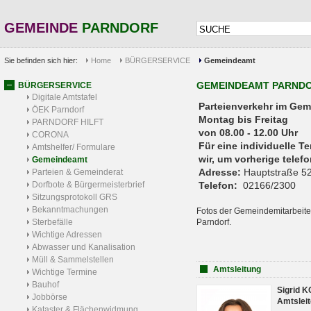
GEMEINDE
PARNDORF
Sie befinden sich hier:
Home
BÜRGERSERVICE
Gemeindeamt
GEMEINDEAMT PARND
BÜRGERSERVICE
Digitale Amtstafel
Parteienverkehr 
ÖEK Parndorf
Montag bis Freitag
PARNDORF HILFT
von 08.00 - 12.00 Uhr
CORONA
Für eine individuelle T
Amtshelfer/ Formulare
wir, um vorherige tele
Gemeindeamt
Adresse:
Hauptstraße 52
Parteien & Gemeinderat
Dorfbote & Bürgermeisterbrief
Telefon:
02166/2300
Sitzungsprotokoll GRS
Bekanntmachungen
Fotos der Gemeindemitarbeite
Sterbefälle
Parndorf.
Wichtige Adressen
Abwasser und Kanalisation
Müll & Sammelstellen
Amtsleitung
Wichtige Termine
Bauhof
Sigrid 
Jobbörse
Amtsleit
Kataster & Flächenwidmung