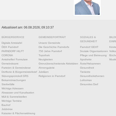
Aktualisiert am: 06.08.2026; 09:10:37
BÜRGERSERVICE
GEMEINDEPORTRAIT
SOZIALES &
BILD
GESUNDHEIT
EINR
Digitale Amtstafel
Unsere Gemeinde
ÖEK Parndorf
Die Geschichte Parndorfs
Parndorf GEHT
Kinde
PARNDORF HILFT
750 Jahre Parndorf
Soziale Organisationen
Volks
CORONA
Topothek
Pflege und Betreuung
Büche
Amtshelfer/ Formulare
Neuigkeiten
Apotheke
Musik
Gemeindeamt
Grenzüberschreitende Aktivitäten
Ärzte/Hebammen
Parteien & Gemeinderat
Ahnengalerie
Gesundheit
Dorfbote & Bürgermeisterbrief
Jubiläen
Tierärzte
Sitzungsprotokoll GRS
Religionen in Parndorf
Gesundheitsthemen
Bekanntmachungen
Leihomas
Sterbefälle
Gesundes Dorf
Wichtige Adressen
Abwasser und Kanalisation
Müll & Sammelstellen
Wichtige Termine
Bauhof
Jobbörse
Kataster & Flächenwidmung