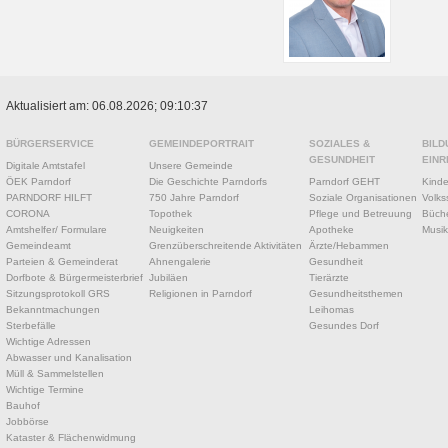
Aktualisiert am: 06.08.2026; 09:10:37
BÜRGERSERVICE
GEMEINDEPORTRAIT
SOZIALES &
BILD
GESUNDHEIT
EINR
Digitale Amtstafel
Unsere Gemeinde
ÖEK Parndorf
Die Geschichte Parndorfs
Parndorf GEHT
Kinde
PARNDORF HILFT
750 Jahre Parndorf
Soziale Organisationen
Volks
CORONA
Topothek
Pflege und Betreuung
Büche
Amtshelfer/ Formulare
Neuigkeiten
Apotheke
Musik
Gemeindeamt
Grenzüberschreitende Aktivitäten
Ärzte/Hebammen
Parteien & Gemeinderat
Ahnengalerie
Gesundheit
Dorfbote & Bürgermeisterbrief
Jubiläen
Tierärzte
Sitzungsprotokoll GRS
Religionen in Parndorf
Gesundheitsthemen
Bekanntmachungen
Leihomas
Sterbefälle
Gesundes Dorf
Wichtige Adressen
Abwasser und Kanalisation
Müll & Sammelstellen
Wichtige Termine
Bauhof
Jobbörse
Kataster & Flächenwidmung