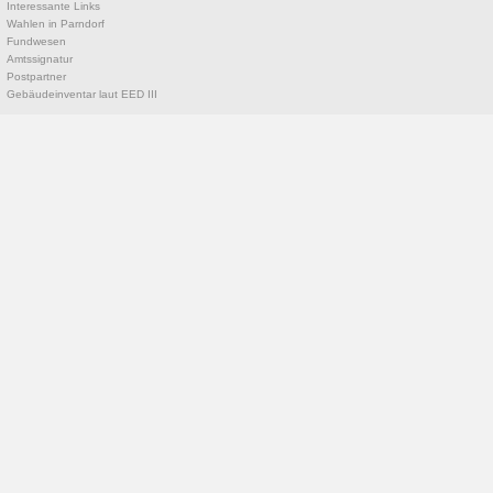
Interessante Links
Wahlen in Parndorf
Fundwesen
Amtssignatur
Postpartner
Gebäudeinventar laut EED III