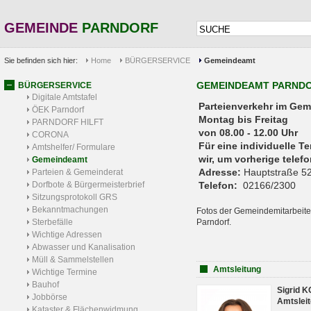
GEMEINDE
PARNDORF
Sie befinden sich hier:
Home
BÜRGERSERVICE
Gemeindeamt
GEMEINDEAMT PARND
BÜRGERSERVICE
Digitale Amtstafel
Parteienverkehr 
ÖEK Parndorf
Montag bis Freitag
PARNDORF HILFT
von 08.00 - 12.00 Uhr
CORONA
Für eine individuelle T
Amtshelfer/ Formulare
wir, um vorherige tele
Gemeindeamt
Adresse:
Hauptstraße 52
Parteien & Gemeinderat
Dorfbote & Bürgermeisterbrief
Telefon:
02166/2300
Sitzungsprotokoll GRS
Bekanntmachungen
Fotos der Gemeindemitarbeite
Sterbefälle
Parndorf.
Wichtige Adressen
Abwasser und Kanalisation
Müll & Sammelstellen
Amtsleitung
Wichtige Termine
Bauhof
Sigrid 
Jobbörse
Amtsleit
Kataster & Flächenwidmung