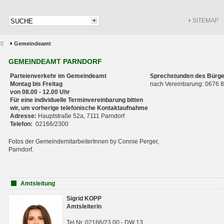
SITEMAP
CE
Gemeindeamt
GEMEINDEAMT PARNDORF
Parteienverkehr im Gemeindeamt
Sprechstunden des Bürge
Montag bis Freitag
nach Vereinbarung: 0676
von 08.00 - 12.00 Uhr
Für eine individuelle Terminvereinbarung bitten
wir, um vorherige telefonische Kontaktaufnahme
Adresse:
Hauptstraße 52a, 7111 Parndorf
Telefon:
02166/2300
Fotos der GemeindemitarbeiterInnen by Connie Perger,
Parndorf.
Amtsleitung
Sigrid KOPP
Amtsleiterin
Tel.Nr. 02166/23 00 - DW 13