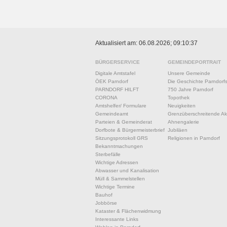
Aktualisiert am: 06.08.2026; 09:10:37
BÜRGERSERVICE
GEMEINDEPORTRAIT
Digitale Amtstafel
Unsere Gemeinde
ÖEK Parndorf
Die Geschichte Parndorf
PARNDORF HILFT
750 Jahre Parndorf
CORONA
Topothek
Amtshelfer/ Formulare
Neuigkeiten
Gemeindeamt
Grenzüberschreitende Akt
Parteien & Gemeinderat
Ahnengalerie
Dorfbote & Bürgermeisterbrief
Jubiläen
Sitzungsprotokoll GRS
Religionen in Parndorf
Bekanntmachungen
Sterbefälle
Wichtige Adressen
Abwasser und Kanalisation
Müll & Sammelstellen
Wichtige Termine
Bauhof
Jobbörse
Kataster & Flächenwidmung
Interessante Links