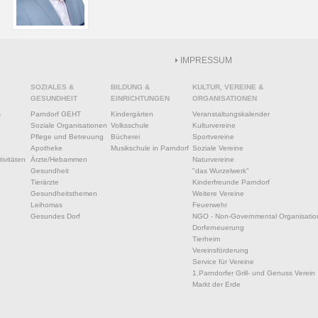
IMPRESSUM
SOZIALES &
BILDUNG &
KULTUR, VEREINE &
GESUNDHEIT
EINRICHTUNGEN
ORGANISATIONEN
s
Parndorf GEHT
Kindergärten
Veranstaltungskalender
Soziale Organisationen
Volksschule
Kulturvereine
Pflege und Betreuung
Bücherei
Sportvereine
Apotheke
Musikschule in Parndorf
Soziale Vereine
ivitäten
Ärzte/Hebammen
Naturvereine
Gesundheit
"das Wurzelwerk"
Tierärzte
Kinderfreunde Parndorf
Gesundheitsthemen
Weitere Vereine
Leihomas
Feuerwehr
Gesundes Dorf
NGO - Non-Governmental Organisatio
Dorferneuerung
Tierheim
Vereinsförderung
Service für Vereine
1.Parndorfer Grill- und Genuss Verein
Markt der Erde