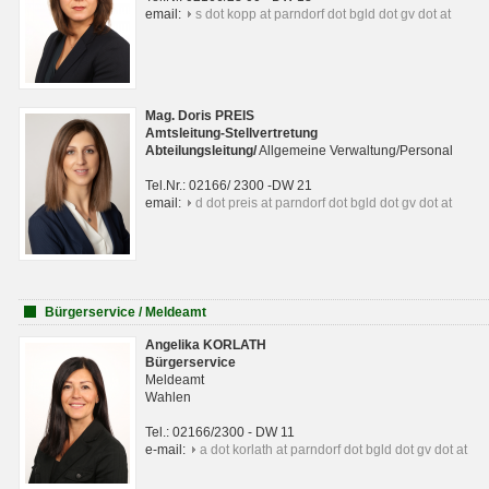
email:
s dot kopp at parndorf dot bgld dot gv dot at
Mag. Doris PREIS
Amtsleitung-Stellvertretung
Abteilungsleitun
g
/
Allgemeine Verwaltung/Personal
Tel.Nr.: 02166/ 2300 -DW 21
email:
d dot preis at parndorf dot bgld dot gv dot at
Bürgerservice / Meldeamt
Angelika KORLATH
Bürgerservice
Meldeamt
Wahlen
Tel.: 02166/2300 - DW 11
e-mail:
a dot korlath at parndorf dot bgld dot gv dot at