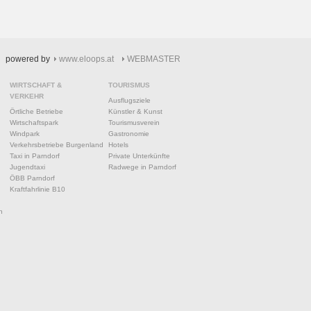
powered by
www.eloops.at
WEBMASTER
WIRTSCHAFT &
TOURISMUS
VERKEHR
Ausflugsziele
Örtliche Betriebe
Künstler & Kunst
Wirtschaftspark
Tourismusverein
Windpark
Gastronomie
Verkehrsbetriebe Burgenland
Hotels
Taxi in Parndorf
Private Unterkünfte
Jugendtaxi
Radwege in Parndorf
ÖBB Parndorf
Kraftfahrlinie B10
n