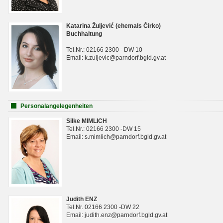
Katarina Žuljević (ehemals Čirko)
Buchhaltung
Tel.Nr.: 02166 2300 - DW 10
Email: k.zuljevic@parndorf.bgld.gv.at
Personalangelegenheiten
Silke MIMLICH
Tel.Nr.: 02166 2300 -DW 15
Email: s.mimlich@parndorf.bgld.gv.at
Judith ENZ
Tel.Nr. 02166 2300 -DW 22
Email: judith.enz@parndorf.bgld.gv.at