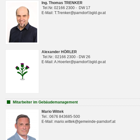
Ing. Thomas TRENKER
Tel.Nr. 02166 2300 - DW 17
E-Mail: T.Trenker@parndorf.bgld.gv.at
Alexander HÖRLER
Tel.Nr.: 02166 2300 - DW 26
E-Mail: A.Hoerler@parndorf.bgld.gv.at
Mitarbeiter im Gebäudemanagement
Mario Wittek
Tel.: 0676 843685-500
E-Mail: mario.wittek@gemeinde-parndorf.at