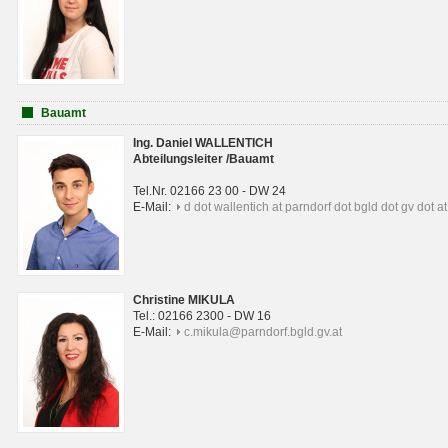
Bauamt
Ing. Daniel WALLENTICH
Abteilungsleiter /Bauamt
Tel.Nr. 02166 23 00 - DW 24
E-Mail:
d dot wallentich at parndorf dot bgld dot gv dot at
Christine MIKULA
Tel.: 02166 2300 - DW 16
E-Mail:
c.mikula@parndorf.bgld.gv.at