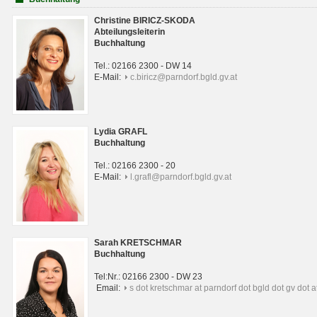
Christine BIRICZ-SKODA
Abteilungsleiterin
Buchhaltung
Tel.: 02166 2300 - DW 14
E-Mail:
c.biricz@parndorf.bgld.gv.at
Lydia GRAFL
Buchhaltung
Tel.: 02166 2300 - 20
E-Mail:
l.grafl@parndorf.bgld.gv.at
Sarah KRETSCHMAR
Buchhaltung
Tel:Nr.: 02166 2300 - DW 23
Email:
s dot kretschmar at parndorf dot bgld dot gv dot a