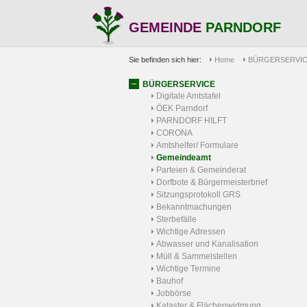
GEMEINDE
PARNDORF
Sie befinden sich hier:
Home
BÜRGERSERVI
BÜRGERSERVICE
Digitale Amtstafel
ÖEK Parndorf
PARNDORF HILFT
CORONA
Amtshelfer/ Formulare
Gemeindeamt
Parteien & Gemeinderat
Dorfbote & Bürgermeisterbrief
Sitzungsprotokoll GRS
Bekanntmachungen
Sterbefälle
Wichtige Adressen
Abwasser und Kanalisation
Müll & Sammelstellen
Wichtige Termine
Bauhof
Jobbörse
Kataster & Flächenwidmung