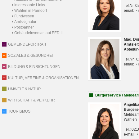
Interessante Links
Tel.Nr. 
Wahlen in Parndorf
email:
Fundwesen
Amtssignatur
Postpartner
Gebäudeinventar laut EED III
Mag. Do
GEMEINDEPORTRAIT
Amtsleit
Abteilun
SOZIALES & GESUNDHEIT
Tel.Nr.:
email:
BILDUNG & EINRICHTUNGEN
KULTUR, VEREINE & ORGANISATIONEN
UMWELT & NATUR
Bürgerservice / Meldea
WIRTSCHAFT & VERKEHR
Angelik
Bürgers
TOURISMUS
Meldeam
Wahlen
Tel.: 02
e-mail: