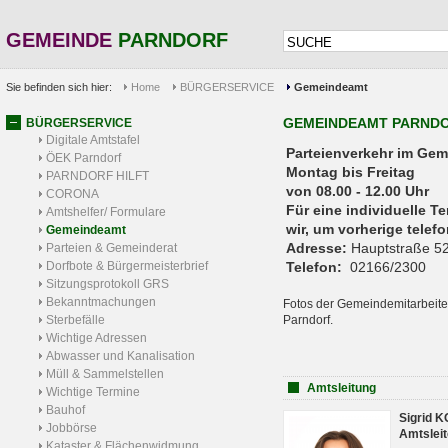
GEMEINDE
PARNDORF
Sie befinden sich hier:
Home
BÜRGERSERVICE
Gemeindeamt
GEMEINDEAMT PARND
BÜRGERSERVICE
Digitale Amtstafel
Parteienverkehr 
ÖEK Parndorf
Montag bis Freitag
PARNDORF HILFT
von 08.00 - 12.00 Uhr
CORONA
Für eine individuelle T
Amtshelfer/ Formulare
wir, um vorherige tele
Gemeindeamt
Adresse:
Hauptstraße 52
Parteien & Gemeinderat
Dorfbote & Bürgermeisterbrief
Telefon:
02166/2300
Sitzungsprotokoll GRS
Bekanntmachungen
Fotos der Gemeindemitarbeite
Sterbefälle
Parndorf.
Wichtige Adressen
Abwasser und Kanalisation
Müll & Sammelstellen
Amtsleitung
Wichtige Termine
Bauhof
Sigrid 
Jobbörse
Amtsleit
Kataster & Flächenwidmung