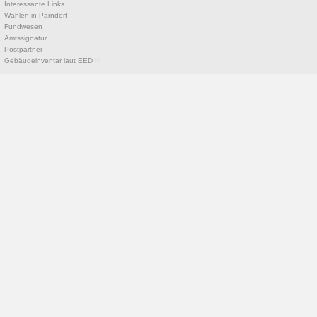
Interessante Links
Wahlen in Parndorf
Fundwesen
Amtssignatur
Postpartner
Gebäudeinventar laut EED III