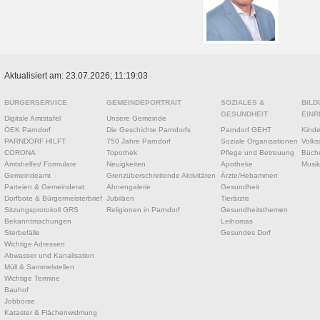
Aktualisiert am: 23.07.2026; 11:19:03
BÜRGERSERVICE
GEMEINDEPORTRAIT
SOZIALES &
BILD
GESUNDHEIT
EINR
Digitale Amtstafel
Unsere Gemeinde
ÖEK Parndorf
Die Geschichte Parndorfs
Parndorf GEHT
Kinde
PARNDORF HILFT
750 Jahre Parndorf
Soziale Organisationen
Volks
CORONA
Topothek
Pflege und Betreuung
Büche
Amtshelfer/ Formulare
Neuigkeiten
Apotheke
Musik
Gemeindeamt
Grenzüberschreitende Aktivitäten
Ärzte/Hebammen
Parteien & Gemeinderat
Ahnengalerie
Gesundheit
Dorfbote & Bürgermeisterbrief
Jubiläen
Tierärzte
Sitzungsprotokoll GRS
Religionen in Parndorf
Gesundheitsthemen
Bekanntmachungen
Leihomas
Sterbefälle
Gesundes Dorf
Wichtige Adressen
Abwasser und Kanalisation
Müll & Sammelstellen
Wichtige Termine
Bauhof
Jobbörse
Kataster & Flächenwidmung