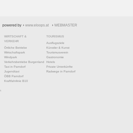
powered by
www.eloops.at
WEBMASTER
WIRTSCHAFT &
TOURISMUS
VERKEHR
Ausflugsziele
Örtliche Betriebe
Künstler & Kunst
Wirtschaftspark
Tourismusverein
Windpark
Gastronomie
Verkehrsbetriebe Burgenland
Hotels
Taxi in Parndorf
Private Unterkünfte
Jugendtaxi
Radwege in Parndorf
ÖBB Parndorf
Kraftfahrlinie B10
n