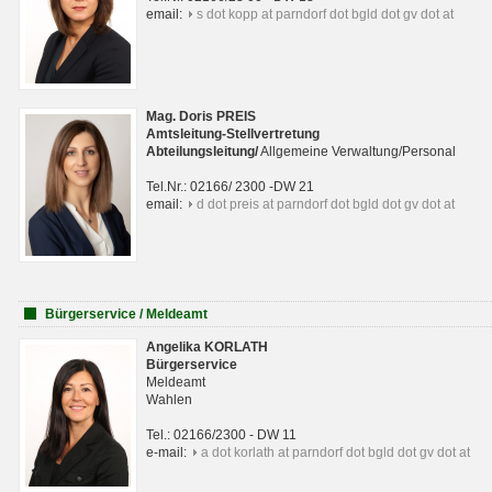
email:
s dot kopp at parndorf dot bgld dot gv dot at
Mag. Doris PREIS
Amtsleitung-Stellvertretung
Abteilungsleitun
g
/
Allgemeine Verwaltung/Personal
Tel.Nr.: 02166/ 2300 -DW 21
email:
d dot preis at parndorf dot bgld dot gv dot at
Bürgerservice / Meldeamt
Angelika KORLATH
Bürgerservice
Meldeamt
Wahlen
Tel.: 02166/2300 - DW 11
e-mail:
a dot korlath at parndorf dot bgld dot gv dot at