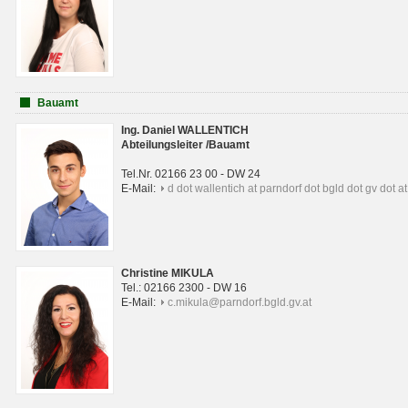
Bauamt
Ing. Daniel WALLENTICH
Abteilungsleiter /Bauamt
Tel.Nr. 02166 23 00 - DW 24
E-Mail:
d dot wallentich at parndorf dot bgld dot gv dot at
Christine MIKULA
Tel.: 02166 2300 - DW 16
E-Mail:
c.mikula@parndorf.bgld.gv.at