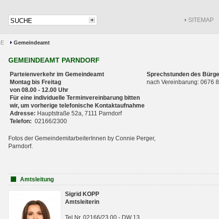
SITEMAP
CE
Gemeindeamt
GEMEINDEAMT PARNDORF
Parteienverkehr im Gemeindeamt
Sprechstunden des Bürge
Montag bis Freitag
nach Vereinbarung: 0676
von 08.00 - 12.00 Uhr
Für eine individuelle Terminvereinbarung bitten
wir, um vorherige telefonische Kontaktaufnahme
Adresse:
Hauptstraße 52a, 7111 Parndorf
Telefon:
02166/2300
Fotos der GemeindemitarbeiterInnen by Connie Perger,
Parndorf.
Amtsleitung
Sigrid KOPP
Amtsleiterin
Tel.Nr. 02166/23 00 - DW 13