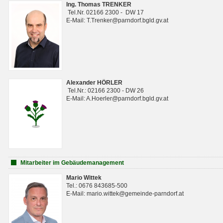
Ing. Thomas TRENKER
Tel.Nr. 02166 2300 - DW 17
E-Mail: T.Trenker@parndorf.bgld.gv.at
Alexander HÖRLER
Tel.Nr.: 02166 2300 - DW 26
E-Mail: A.Hoerler@parndorf.bgld.gv.at
Mitarbeiter im Gebäudemanagement
Mario Wittek
Tel.: 0676 843685-500
E-Mail: mario.wittek@gemeinde-parndorf.at