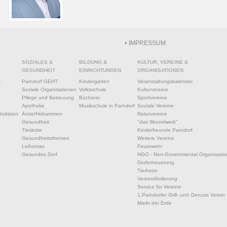
IMPRESSUM
SOZIALES &
BILDUNG &
KULTUR, VEREINE &
GESUNDHEIT
EINRICHTUNGEN
ORGANISATIONEN
s
Parndorf GEHT
Kindergärten
Veranstaltungskalender
Soziale Organisationen
Volksschule
Kulturvereine
Pflege und Betreuung
Bücherei
Sportvereine
Apotheke
Musikschule in Parndorf
Soziale Vereine
ivitäten
Ärzte/Hebammen
Naturvereine
Gesundheit
"das Wurzelwerk"
Tierärzte
Kinderfreunde Parndorf
Gesundheitsthemen
Weitere Vereine
Leihomas
Feuerwehr
Gesundes Dorf
NGO - Non-Governmental Organisatio
Dorferneuerung
Tierheim
Vereinsförderung
Service für Vereine
1.Parndorfer Grill- und Genuss Verein
Markt der Erde