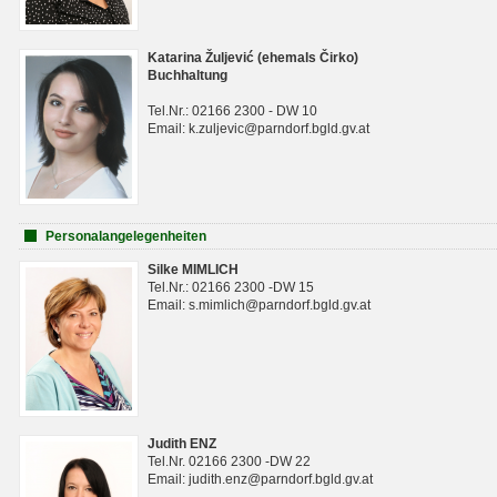
Katarina Žuljević (ehemals Čirko)
Buchhaltung
Tel.Nr.: 02166 2300 - DW 10
Email: k.zuljevic@parndorf.bgld.gv.at
Personalangelegenheiten
Silke MIMLICH
Tel.Nr.: 02166 2300 -DW 15
Email: s.mimlich@parndorf.bgld.gv.at
Judith ENZ
Tel.Nr. 02166 2300 -DW 22
Email: judith.enz@parndorf.bgld.gv.at