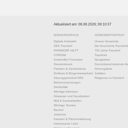
Aktualisiert am: 06.08.2026; 09:10:37
BÜRGERSERVICE
GEMEINDEPORTRAIT
Digitale Amtstafel
Unsere Gemeinde
ÖEK Parndorf
Die Geschichte Parndorf
PARNDORF HILFT
750 Jahre Parndorf
CORONA
Topothek
Amtshelfer/ Formulare
Neuigkeiten
Gemeindeamt
Grenzüberschreitende Akt
Parteien & Gemeinderat
Ahnengalerie
Dorfbote & Bürgermeisterbrief
Jubiläen
Sitzungsprotokoll GRS
Religionen in Parndorf
Bekanntmachungen
Sterbefälle
Wichtige Adressen
Abwasser und Kanalisation
Müll & Sammelstellen
Wichtige Termine
Bauhof
Jobbörse
Kataster & Flächenwidmung
Interessante Links