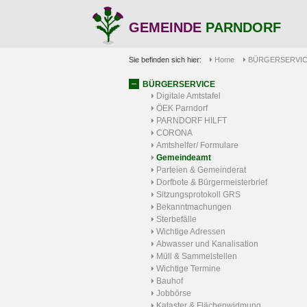
GEMEINDE
PARNDORF
Sie befinden sich hier:
Home
BÜRGERSERVI
BÜRGERSERVICE
Digitale Amtstafel
ÖEK Parndorf
PARNDORF HILFT
CORONA
Amtshelfer/ Formulare
Gemeindeamt
Parteien & Gemeinderat
Dorfbote & Bürgermeisterbrief
Sitzungsprotokoll GRS
Bekanntmachungen
Sterbefälle
Wichtige Adressen
Abwasser und Kanalisation
Müll & Sammelstellen
Wichtige Termine
Bauhof
Jobbörse
Kataster & Flächenwidmung