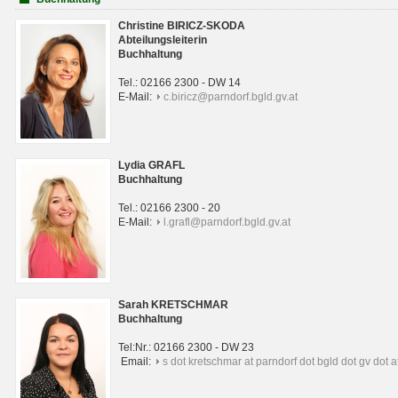
Christine BIRICZ-SKODA
Abteilungsleiterin
Buchhaltung
Tel.: 02166 2300 - DW 14
E-Mail:
c.biricz@parndorf.bgld.gv.at
Lydia GRAFL
Buchhaltung
Tel.: 02166 2300 - 20
E-Mail:
l.grafl@parndorf.bgld.gv.at
Sarah KRETSCHMAR
Buchhaltung
Tel:Nr.: 02166 2300 - DW 23
Email:
s dot kretschmar at parndorf dot bgld dot gv dot a