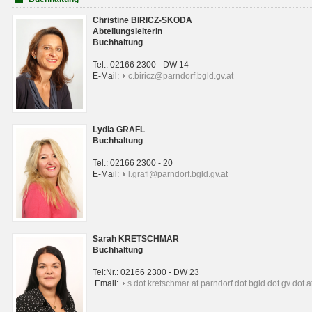
Christine BIRICZ-SKODA
Abteilungsleiterin
Buchhaltung
Tel.: 02166 2300 - DW 14
E-Mail:
c.biricz@parndorf.bgld.gv.at
Lydia GRAFL
Buchhaltung
Tel.: 02166 2300 - 20
E-Mail:
l.grafl@parndorf.bgld.gv.at
Sarah KRETSCHMAR
Buchhaltung
Tel:Nr.: 02166 2300 - DW 23
Email:
s dot kretschmar at parndorf dot bgld dot gv dot a