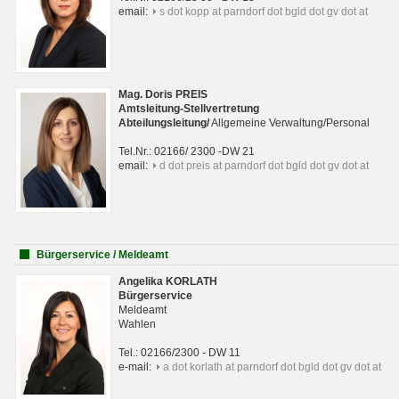
email:
s dot kopp at parndorf dot bgld dot gv dot at
Mag. Doris PREIS
Amtsleitung-Stellvertretung
Abteilungsleitun
g
/
Allgemeine Verwaltung/Personal
Tel.Nr.: 02166/ 2300 -DW 21
email:
d dot preis at parndorf dot bgld dot gv dot at
Bürgerservice / Meldeamt
Angelika KORLATH
Bürgerservice
Meldeamt
Wahlen
Tel.: 02166/2300 - DW 11
e-mail:
a dot korlath at parndorf dot bgld dot gv dot at