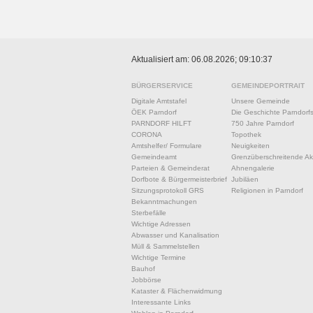
Aktualisiert am: 06.08.2026; 09:10:37
BÜRGERSERVICE
GEMEINDEPORTRAIT
Digitale Amtstafel
Unsere Gemeinde
ÖEK Parndorf
Die Geschichte Parndorf
PARNDORF HILFT
750 Jahre Parndorf
CORONA
Topothek
Amtshelfer/ Formulare
Neuigkeiten
Gemeindeamt
Grenzüberschreitende Akt
Parteien & Gemeinderat
Ahnengalerie
Dorfbote & Bürgermeisterbrief
Jubiläen
Sitzungsprotokoll GRS
Religionen in Parndorf
Bekanntmachungen
Sterbefälle
Wichtige Adressen
Abwasser und Kanalisation
Müll & Sammelstellen
Wichtige Termine
Bauhof
Jobbörse
Kataster & Flächenwidmung
Interessante Links