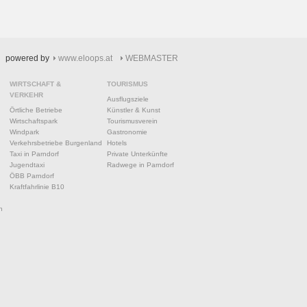
powered by
www.eloops.at
WEBMASTER
WIRTSCHAFT &
TOURISMUS
VERKEHR
Ausflugsziele
Örtliche Betriebe
Künstler & Kunst
Wirtschaftspark
Tourismusverein
Windpark
Gastronomie
Verkehrsbetriebe Burgenland
Hotels
Taxi in Parndorf
Private Unterkünfte
Jugendtaxi
Radwege in Parndorf
ÖBB Parndorf
Kraftfahrlinie B10
n