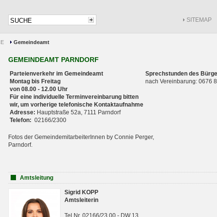
SITEMAP
CE
Gemeindeamt
GEMEINDEAMT PARNDORF
Parteienverkehr im Gemeindeamt
Sprechstunden des Bürge
Montag bis Freitag
nach Vereinbarung: 0676
von 08.00 - 12.00 Uhr
Für eine individuelle Terminvereinbarung bitten
wir, um vorherige telefonische Kontaktaufnahme
Adresse:
Hauptstraße 52a, 7111 Parndorf
Telefon:
02166/2300
Fotos der GemeindemitarbeiterInnen by Connie Perger,
Parndorf.
Amtsleitung
Sigrid KOPP
Amtsleiterin
Tel.Nr. 02166/23 00 - DW 13