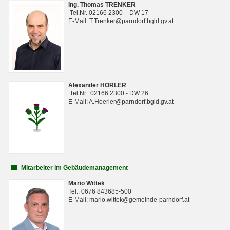
Ing. Thomas TRENKER
Tel.Nr. 02166 2300 - DW 17
E-Mail: T.Trenker@parndorf.bgld.gv.at
Alexander HÖRLER
Tel.Nr.: 02166 2300 - DW 26
E-Mail: A.Hoerler@parndorf.bgld.gv.at
Mitarbeiter im Gebäudemanagement
Mario Wittek
Tel.: 0676 843685-500
E-Mail: mario.wittek@gemeinde-parndorf.at