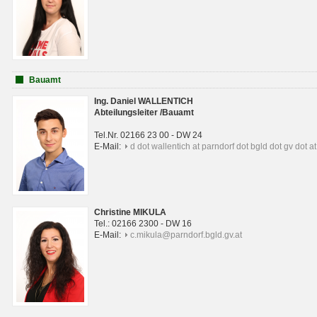
Bauamt
Ing. Daniel WALLENTICH
Abteilungsleiter /Bauamt
Tel.Nr. 02166 23 00 - DW 24
E-Mail:
d dot wallentich at parndorf dot bgld dot gv dot at
Christine MIKULA
Tel.: 02166 2300 - DW 16
E-Mail:
c.mikula@parndorf.bgld.gv.at