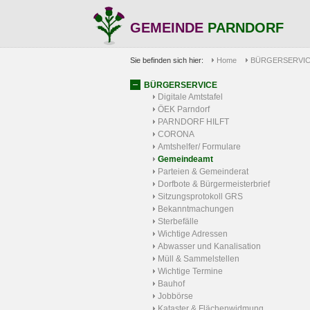
GEMEINDE
PARNDORF
Sie befinden sich hier:
Home
BÜRGERSERVI
BÜRGERSERVICE
Digitale Amtstafel
ÖEK Parndorf
PARNDORF HILFT
CORONA
Amtshelfer/ Formulare
Gemeindeamt
Parteien & Gemeinderat
Dorfbote & Bürgermeisterbrief
Sitzungsprotokoll GRS
Bekanntmachungen
Sterbefälle
Wichtige Adressen
Abwasser und Kanalisation
Müll & Sammelstellen
Wichtige Termine
Bauhof
Jobbörse
Kataster & Flächenwidmung