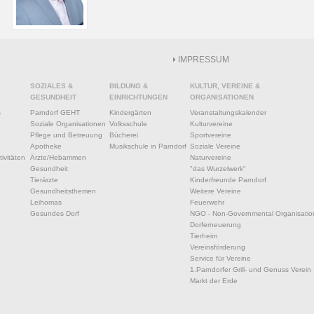
IMPRESSUM
SOZIALES &
BILDUNG &
KULTUR, VEREINE &
GESUNDHEIT
EINRICHTUNGEN
ORGANISATIONEN
s
Parndorf GEHT
Kindergärten
Veranstaltungskalender
Soziale Organisationen
Volksschule
Kulturvereine
Pflege und Betreuung
Bücherei
Sportvereine
Apotheke
Musikschule in Parndorf
Soziale Vereine
ivitäten
Ärzte/Hebammen
Naturvereine
Gesundheit
"das Wurzelwerk"
Tierärzte
Kinderfreunde Parndorf
Gesundheitsthemen
Weitere Vereine
Leihomas
Feuerwehr
Gesundes Dorf
NGO - Non-Governmental Organisatio
Dorferneuerung
Tierheim
Vereinsförderung
Service für Vereine
1.Parndorfer Grill- und Genuss Verein
Markt der Erde