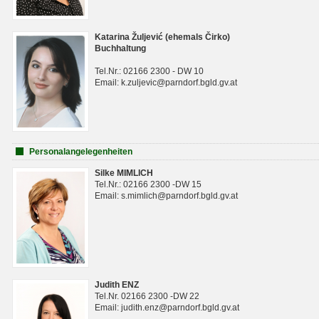
Katarina Žuljević (ehemals Čirko)
Buchhaltung
Tel.Nr.: 02166 2300 - DW 10
Email: k.zuljevic@parndorf.bgld.gv.at
Personalangelegenheiten
Silke MIMLICH
Tel.Nr.: 02166 2300 -DW 15
Email: s.mimlich@parndorf.bgld.gv.at
Judith ENZ
Tel.Nr. 02166 2300 -DW 22
Email: judith.enz@parndorf.bgld.gv.at