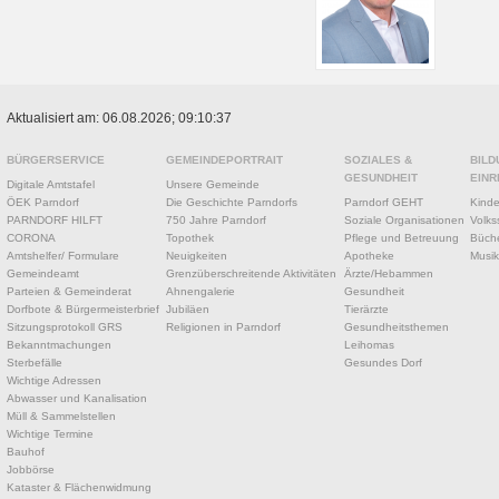
Aktualisiert am: 06.08.2026; 09:10:37
BÜRGERSERVICE
GEMEINDEPORTRAIT
SOZIALES &
BILD
GESUNDHEIT
EINR
Digitale Amtstafel
Unsere Gemeinde
ÖEK Parndorf
Die Geschichte Parndorfs
Parndorf GEHT
Kinde
PARNDORF HILFT
750 Jahre Parndorf
Soziale Organisationen
Volks
CORONA
Topothek
Pflege und Betreuung
Büche
Amtshelfer/ Formulare
Neuigkeiten
Apotheke
Musik
Gemeindeamt
Grenzüberschreitende Aktivitäten
Ärzte/Hebammen
Parteien & Gemeinderat
Ahnengalerie
Gesundheit
Dorfbote & Bürgermeisterbrief
Jubiläen
Tierärzte
Sitzungsprotokoll GRS
Religionen in Parndorf
Gesundheitsthemen
Bekanntmachungen
Leihomas
Sterbefälle
Gesundes Dorf
Wichtige Adressen
Abwasser und Kanalisation
Müll & Sammelstellen
Wichtige Termine
Bauhof
Jobbörse
Kataster & Flächenwidmung