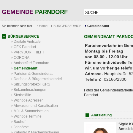
GEMEINDE
PARNDORF
Sie befinden sich hier:
Home
BÜRGERSERVICE
Gemeindeamt
GEMEINDEAMT PARND
BÜRGERSERVICE
Digitale Amtstafel
Parteienverkehr 
ÖEK Parndorf
Montag bis Freitag
PARNDORF HILFT
von 08.00 - 12.00 Uhr
CORONA
Für eine individuelle T
Amtshelfer/ Formulare
wir, um vorherige tele
Gemeindeamt
Adresse:
Hauptstraße 52
Parteien & Gemeinderat
Dorfbote & Bürgermeisterbrief
Telefon:
02166/2300
Sitzungsprotokoll GRS
Bekanntmachungen
Fotos der Gemeindemitarbeite
Sterbefälle
Parndorf.
Wichtige Adressen
Abwasser und Kanalisation
Müll & Sammelstellen
Amtsleitung
Wichtige Termine
Bauhof
Sigrid 
Jobbörse
Amtsleit
Kataster & Flächenwidmung