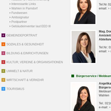
Interessante Links
Tel.Nr. 
Wahlen in Parndorf
email:
Fundwesen
Amtssignatur
Postpartner
Gebäudeinventar laut EED III
Mag. Do
GEMEINDEPORTRAIT
Amtsleit
Abteilun
SOZIALES & GESUNDHEIT
Tel.Nr.:
email:
BILDUNG & EINRICHTUNGEN
KULTUR, VEREINE & ORGANISATIONEN
UMWELT & NATUR
Bürgerservice / Meldea
WIRTSCHAFT & VERKEHR
Angelik
Bürgers
TOURISMUS
Meldeam
Wahlen
Tel.: 02
e-mail: