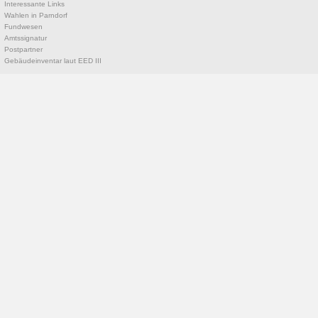
Interessante Links
Wahlen in Parndorf
Fundwesen
Amtssignatur
Postpartner
Gebäudeinventar laut EED III