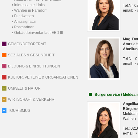
Interessante Links
Tel.Nr. 
Wahlen in Parndorf
email:
Fundwesen
Amtssignatur
Postpartner
Gebäudeinventar laut EED III
Mag. Do
GEMEINDEPORTRAIT
Amtsleit
Abteilun
SOZIALES & GESUNDHEIT
Tel.Nr.:
email:
BILDUNG & EINRICHTUNGEN
KULTUR, VEREINE & ORGANISATIONEN
UMWELT & NATUR
Bürgerservice / Meldea
WIRTSCHAFT & VERKEHR
Angelik
Bürgers
TOURISMUS
Meldeam
Wahlen
Tel.: 02
e-mail: