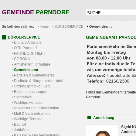
GEMEINDE
PARNDORF
Sie befinden sich hier:
Home
BÜRGERSERVICE
Gemeindeamt
GEMEINDEAMT PARND
BÜRGERSERVICE
Digitale Amtstafel
Parteienverkehr 
ÖEK Parndorf
Montag bis Freitag
PARNDORF HILFT
von 08.00 - 12.00 Uhr
CORONA
Für eine individuelle T
Amtshelfer/ Formulare
wir, um vorherige tele
Gemeindeamt
Adresse:
Hauptstraße 52
Parteien & Gemeinderat
Dorfbote & Bürgermeisterbrief
Telefon:
02166/2300
Sitzungsprotokoll GRS
Bekanntmachungen
Fotos der Gemeindemitarbeite
Sterbefälle
Parndorf.
Wichtige Adressen
Abwasser und Kanalisation
Müll & Sammelstellen
Amtsleitung
Wichtige Termine
Bauhof
Sigrid 
Jobbörse
Amtsleit
Kataster & Flächenwidmung