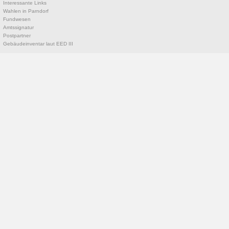
Interessante Links
Wahlen in Parndorf
Fundwesen
Amtssignatur
Postpartner
Gebäudeinventar laut EED III