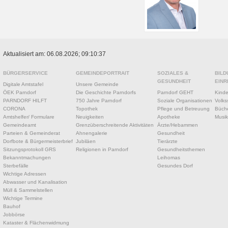
Aktualisiert am: 06.08.2026; 09:10:37
BÜRGERSERVICE
GEMEINDEPORTRAIT
SOZIALES &
BILD
GESUNDHEIT
EINR
Digitale Amtstafel
Unsere Gemeinde
ÖEK Parndorf
Die Geschichte Parndorfs
Parndorf GEHT
Kinde
PARNDORF HILFT
750 Jahre Parndorf
Soziale Organisationen
Volks
CORONA
Topothek
Pflege und Betreuung
Büche
Amtshelfer/ Formulare
Neuigkeiten
Apotheke
Musik
Gemeindeamt
Grenzüberschreitende Aktivitäten
Ärzte/Hebammen
Parteien & Gemeinderat
Ahnengalerie
Gesundheit
Dorfbote & Bürgermeisterbrief
Jubiläen
Tierärzte
Sitzungsprotokoll GRS
Religionen in Parndorf
Gesundheitsthemen
Bekanntmachungen
Leihomas
Sterbefälle
Gesundes Dorf
Wichtige Adressen
Abwasser und Kanalisation
Müll & Sammelstellen
Wichtige Termine
Bauhof
Jobbörse
Kataster & Flächenwidmung