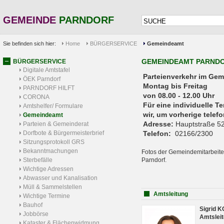
GEMEINDE
PARNDORF
Sie befinden sich hier:
Home
BÜRGERSERVICE
Gemeindeamt
GEMEINDEAMT PARND
BÜRGERSERVICE
Digitale Amtstafel
Parteienverkehr 
ÖEK Parndorf
Montag bis Freitag
PARNDORF HILFT
von 08.00 - 12.00 Uhr
CORONA
Für eine individuelle T
Amtshelfer/ Formulare
wir, um vorherige tele
Gemeindeamt
Adresse:
Hauptstraße 52
Parteien & Gemeinderat
Dorfbote & Bürgermeisterbrief
Telefon:
02166/2300
Sitzungsprotokoll GRS
Bekanntmachungen
Fotos der Gemeindemitarbeite
Sterbefälle
Parndorf.
Wichtige Adressen
Abwasser und Kanalisation
Müll & Sammelstellen
Amtsleitung
Wichtige Termine
Bauhof
Sigrid 
Jobbörse
Amtsleit
Kataster & Flächenwidmung