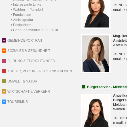
Interessante Links
Tel.Nr. 
Wahlen in Parndorf
email:
Fundwesen
Amtssignatur
Postpartner
Gebäudeinventar laut EED III
Mag. Do
GEMEINDEPORTRAIT
Amtsleit
Abteilun
SOZIALES & GESUNDHEIT
Tel.Nr.:
email:
BILDUNG & EINRICHTUNGEN
KULTUR, VEREINE & ORGANISATIONEN
UMWELT & NATUR
Bürgerservice / Meldea
WIRTSCHAFT & VERKEHR
Angelik
Bürgers
TOURISMUS
Meldeam
Wahlen
Tel.: 02
e-mail: