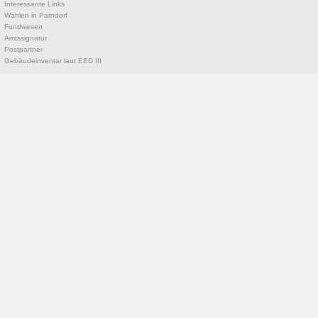
Interessante Links
Wahlen in Parndorf
Fundwesen
Amtssignatur
Postpartner
Gebäudeinventar laut EED III