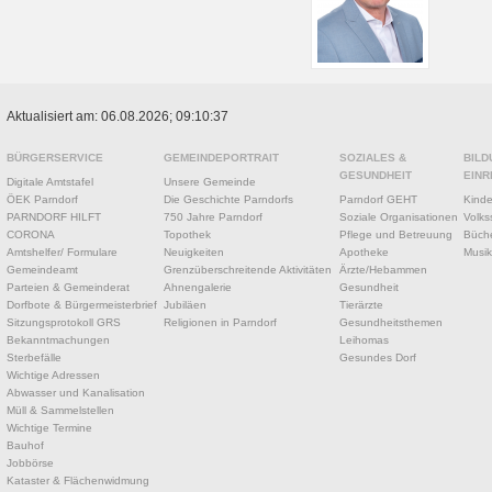
Aktualisiert am: 06.08.2026; 09:10:37
BÜRGERSERVICE
GEMEINDEPORTRAIT
SOZIALES &
BILD
GESUNDHEIT
EINR
Digitale Amtstafel
Unsere Gemeinde
ÖEK Parndorf
Die Geschichte Parndorfs
Parndorf GEHT
Kinde
PARNDORF HILFT
750 Jahre Parndorf
Soziale Organisationen
Volks
CORONA
Topothek
Pflege und Betreuung
Büche
Amtshelfer/ Formulare
Neuigkeiten
Apotheke
Musik
Gemeindeamt
Grenzüberschreitende Aktivitäten
Ärzte/Hebammen
Parteien & Gemeinderat
Ahnengalerie
Gesundheit
Dorfbote & Bürgermeisterbrief
Jubiläen
Tierärzte
Sitzungsprotokoll GRS
Religionen in Parndorf
Gesundheitsthemen
Bekanntmachungen
Leihomas
Sterbefälle
Gesundes Dorf
Wichtige Adressen
Abwasser und Kanalisation
Müll & Sammelstellen
Wichtige Termine
Bauhof
Jobbörse
Kataster & Flächenwidmung