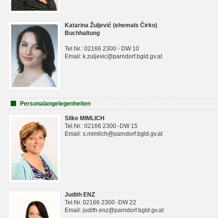
Katarina Žuljević (ehemals Čirko)
Buchhaltung
Tel.Nr.: 02166 2300 - DW 10
Email: k.zuljevic@parndorf.bgld.gv.at
Personalangelegenheiten
Silke MIMLICH
Tel.Nr.: 02166 2300 -DW 15
Email: s.mimlich@parndorf.bgld.gv.at
Judith ENZ
Tel.Nr. 02166 2300 -DW 22
Email: judith.enz@parndorf.bgld.gv.at