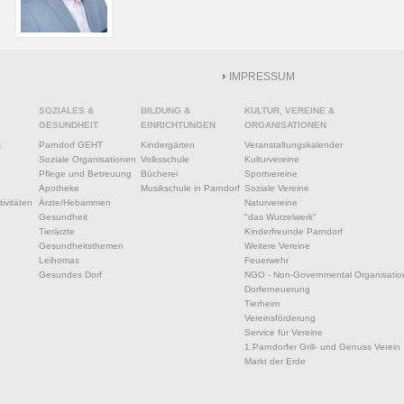
IMPRESSUM
SOZIALES &
BILDUNG &
KULTUR, VEREINE &
GESUNDHEIT
EINRICHTUNGEN
ORGANISATIONEN
s
Parndorf GEHT
Kindergärten
Veranstaltungskalender
Soziale Organisationen
Volksschule
Kulturvereine
Pflege und Betreuung
Bücherei
Sportvereine
Apotheke
Musikschule in Parndorf
Soziale Vereine
ivitäten
Ärzte/Hebammen
Naturvereine
Gesundheit
"das Wurzelwerk"
Tierärzte
Kinderfreunde Parndorf
Gesundheitsthemen
Weitere Vereine
Leihomas
Feuerwehr
Gesundes Dorf
NGO - Non-Governmental Organisatio
Dorferneuerung
Tierheim
Vereinsförderung
Service für Vereine
1.Parndorfer Grill- und Genuss Verein
Markt der Erde