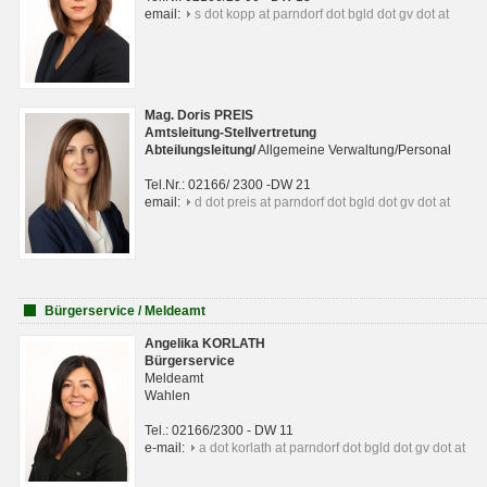
email:
s dot kopp at parndorf dot bgld dot gv dot at
Mag. Doris PREIS
Amtsleitung-Stellvertretung
Abteilungsleitun
g
/
Allgemeine Verwaltung/Personal
Tel.Nr.: 02166/ 2300 -DW 21
email:
d dot preis at parndorf dot bgld dot gv dot at
Bürgerservice / Meldeamt
Angelika KORLATH
Bürgerservice
Meldeamt
Wahlen
Tel.: 02166/2300 - DW 11
e-mail:
a dot korlath at parndorf dot bgld dot gv dot at