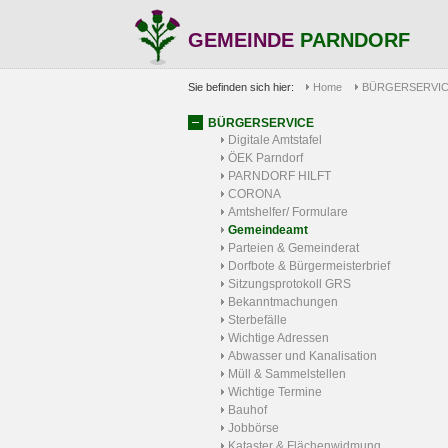
GEMEINDE
PARNDORF
Sie befinden sich hier:
Home
BÜRGERSERVI
BÜRGERSERVICE
Digitale Amtstafel
ÖEK Parndorf
PARNDORF HILFT
CORONA
Amtshelfer/ Formulare
Gemeindeamt
Parteien & Gemeinderat
Dorfbote & Bürgermeisterbrief
Sitzungsprotokoll GRS
Bekanntmachungen
Sterbefälle
Wichtige Adressen
Abwasser und Kanalisation
Müll & Sammelstellen
Wichtige Termine
Bauhof
Jobbörse
Kataster & Flächenwidmung