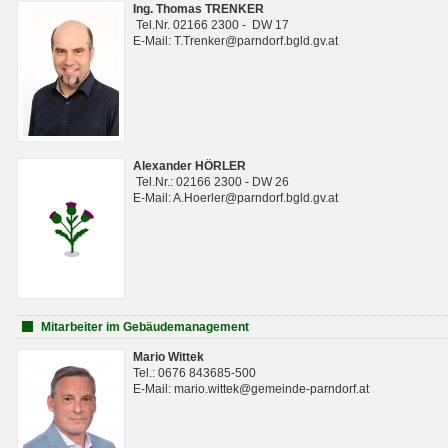
Ing. Thomas TRENKER
Tel.Nr. 02166 2300 - DW 17
E-Mail: T.Trenker@parndorf.bgld.gv.at
Alexander HÖRLER
Tel.Nr.: 02166 2300 - DW 26
E-Mail: A.Hoerler@parndorf.bgld.gv.at
Mitarbeiter im Gebäudemanagement
Mario Wittek
Tel.: 0676 843685-500
E-Mail: mario.wittek@gemeinde-parndorf.at