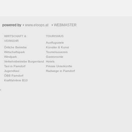
powered by
www.eloops.at
WEBMASTER
WIRTSCHAFT &
TOURISMUS
VERKEHR
Ausflugsziele
Örtliche Betriebe
Künstler & Kunst
Wirtschaftspark
Tourismusverein
Windpark
Gastronomie
Verkehrsbetriebe Burgenland
Hotels
Taxi in Parndorf
Private Unterkünfte
Jugendtaxi
Radwege in Parndorf
ÖBB Parndorf
Kraftfahrlinie B10
n