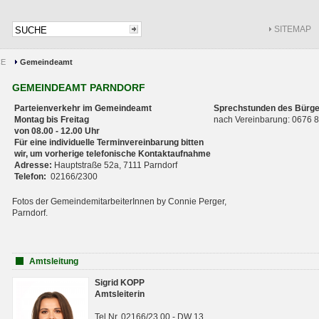
SITEMAP
CE
Gemeindeamt
GEMEINDEAMT PARNDORF
Parteienverkehr im Gemeindeamt
Sprechstunden des Bürge
Montag bis Freitag
nach Vereinbarung: 0676
von 08.00 - 12.00 Uhr
Für eine individuelle Terminvereinbarung bitten
wir, um vorherige telefonische Kontaktaufnahme
Adresse:
Hauptstraße 52a, 7111 Parndorf
Telefon:
02166/2300
Fotos der GemeindemitarbeiterInnen by Connie Perger,
Parndorf.
Amtsleitung
Sigrid KOPP
Amtsleiterin
Tel.Nr. 02166/23 00 - DW 13