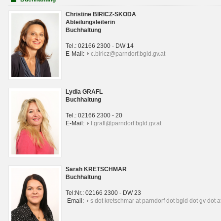
Christine BIRICZ-SKODA
Abteilungsleiterin
Buchhaltung
Tel.: 02166 2300 - DW 14
E-Mail:
c.biricz@parndorf.bgld.gv.at
Lydia GRAFL
Buchhaltung
Tel.: 02166 2300 - 20
E-Mail:
l.grafl@parndorf.bgld.gv.at
Sarah KRETSCHMAR
Buchhaltung
Tel:Nr.: 02166 2300 - DW 23
Email:
s dot kretschmar at parndorf dot bgld dot gv dot a