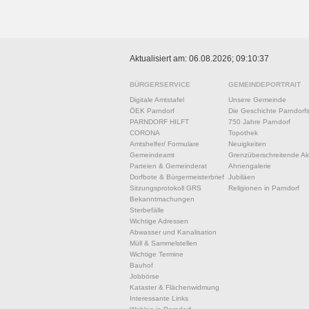
Aktualisiert am: 06.08.2026; 09:10:37
BÜRGERSERVICE
GEMEINDEPORTRAIT
Digitale Amtstafel
Unsere Gemeinde
ÖEK Parndorf
Die Geschichte Parndorf
PARNDORF HILFT
750 Jahre Parndorf
CORONA
Topothek
Amtshelfer/ Formulare
Neuigkeiten
Gemeindeamt
Grenzüberschreitende Akt
Parteien & Gemeinderat
Ahnengalerie
Dorfbote & Bürgermeisterbrief
Jubiläen
Sitzungsprotokoll GRS
Religionen in Parndorf
Bekanntmachungen
Sterbefälle
Wichtige Adressen
Abwasser und Kanalisation
Müll & Sammelstellen
Wichtige Termine
Bauhof
Jobbörse
Kataster & Flächenwidmung
Interessante Links