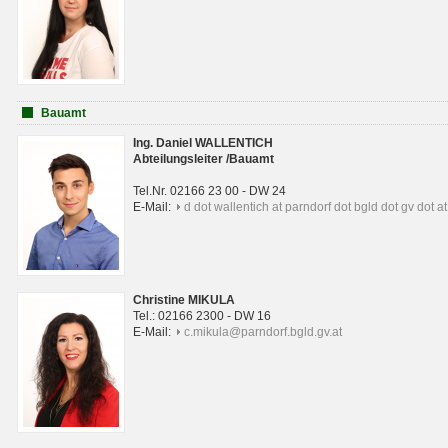
Bauamt
Ing. Daniel WALLENTICH
Abteilungsleiter /Bauamt
Tel.Nr. 02166 23 00 - DW 24
E-Mail:
d dot wallentich at parndorf dot bgld dot gv dot at
Christine MIKULA
Tel.: 02166 2300 - DW 16
E-Mail:
c.mikula@parndorf.bgld.gv.at