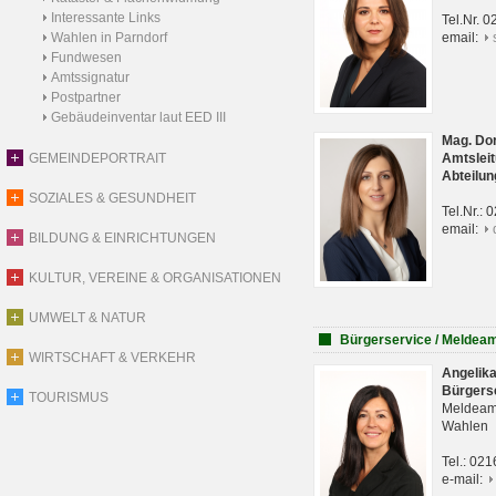
Interessante Links
Tel.Nr. 
Wahlen in Parndorf
email:
Fundwesen
Amtssignatur
Postpartner
Gebäudeinventar laut EED III
Mag. Do
GEMEINDEPORTRAIT
Amtsleit
Abteilun
SOZIALES & GESUNDHEIT
Tel.Nr.:
email:
BILDUNG & EINRICHTUNGEN
KULTUR, VEREINE & ORGANISATIONEN
UMWELT & NATUR
Bürgerservice / Meldea
WIRTSCHAFT & VERKEHR
Angelik
Bürgers
TOURISMUS
Meldeam
Wahlen
Tel.: 02
e-mail: