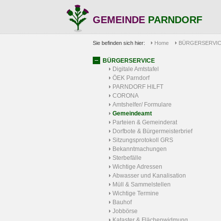
GEMEINDE
PARNDORF
Sie befinden sich hier:
Home
BÜRGERSERVI
BÜRGERSERVICE
Digitale Amtstafel
ÖEK Parndorf
PARNDORF HILFT
CORONA
Amtshelfer/ Formulare
Gemeindeamt
Parteien & Gemeinderat
Dorfbote & Bürgermeisterbrief
Sitzungsprotokoll GRS
Bekanntmachungen
Sterbefälle
Wichtige Adressen
Abwasser und Kanalisation
Müll & Sammelstellen
Wichtige Termine
Bauhof
Jobbörse
Kataster & Flächenwidmung