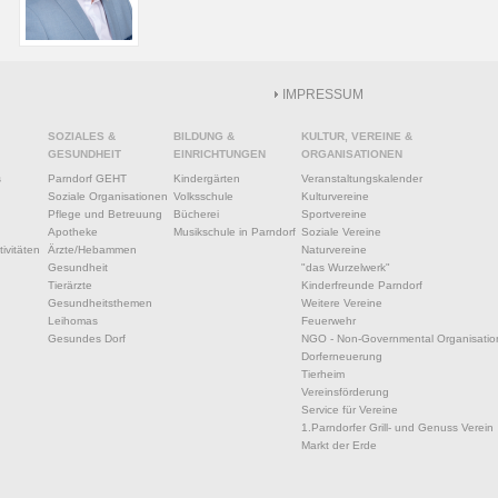
IMPRESSUM
SOZIALES &
BILDUNG &
KULTUR, VEREINE &
GESUNDHEIT
EINRICHTUNGEN
ORGANISATIONEN
s
Parndorf GEHT
Kindergärten
Veranstaltungskalender
Soziale Organisationen
Volksschule
Kulturvereine
Pflege und Betreuung
Bücherei
Sportvereine
Apotheke
Musikschule in Parndorf
Soziale Vereine
ivitäten
Ärzte/Hebammen
Naturvereine
Gesundheit
"das Wurzelwerk"
Tierärzte
Kinderfreunde Parndorf
Gesundheitsthemen
Weitere Vereine
Leihomas
Feuerwehr
Gesundes Dorf
NGO - Non-Governmental Organisatio
Dorferneuerung
Tierheim
Vereinsförderung
Service für Vereine
1.Parndorfer Grill- und Genuss Verein
Markt der Erde