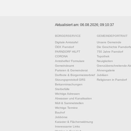
Aktualisiert am: 06.08.2026; 09:10:37
BÜRGERSERVICE
GEMEINDEPORTRAIT
Digitale Amtstafel
Unsere Gemeinde
ÖEK Parndorf
Die Geschichte Parndorf
PARNDORF HILFT
750 Jahre Parndorf
CORONA
Topothek
Amtshelfer/ Formulare
Neuigkeiten
Gemeindeamt
Grenzüberschreitende Akt
Parteien & Gemeinderat
Ahnengalerie
Dorfbote & Bürgermeisterbrief
Jubiläen
Sitzungsprotokoll GRS
Religionen in Parndorf
Bekanntmachungen
Sterbefälle
Wichtige Adressen
Abwasser und Kanalisation
Müll & Sammelstellen
Wichtige Termine
Bauhof
Jobbörse
Kataster & Flächenwidmung
Interessante Links