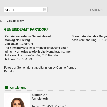
SITEMAP
CE
Gemeindeamt
GEMEINDEAMT PARNDORF
Parteienverkehr im Gemeindeamt
Sprechstunden des Bürge
Montag bis Freitag
nach Vereinbarung: 0676
von 08.00 - 12.00 Uhr
Für eine individuelle Terminvereinbarung bitten
wir, um vorherige telefonische Kontaktaufnahme
Adresse:
Hauptstraße 52a, 7111 Parndorf
Telefon:
02166/2300
Fotos der GemeindemitarbeiterInnen by Connie Perger,
Parndorf.
Amtsleitung
Sigrid KOPP
Amtsleiterin
Tel.Nr. 02166/23 00 - DW 13