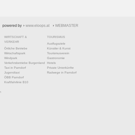
powered by
www.eloops.at
WEBMASTER
WIRTSCHAFT &
TOURISMUS
VERKEHR
Ausflugsziele
Örtliche Betriebe
Künstler & Kunst
Wirtschaftspark
Tourismusverein
Windpark
Gastronomie
Verkehrsbetriebe Burgenland
Hotels
Taxi in Parndorf
Private Unterkünfte
Jugendtaxi
Radwege in Parndorf
ÖBB Parndorf
Kraftfahrlinie B10
n