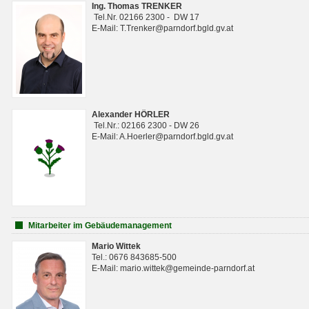
Ing. Thomas TRENKER
Tel.Nr. 02166 2300 - DW 17
E-Mail: T.Trenker@parndorf.bgld.gv.at
Alexander HÖRLER
Tel.Nr.: 02166 2300 - DW 26
E-Mail: A.Hoerler@parndorf.bgld.gv.at
Mitarbeiter im Gebäudemanagement
Mario Wittek
Tel.: 0676 843685-500
E-Mail: mario.wittek@gemeinde-parndorf.at