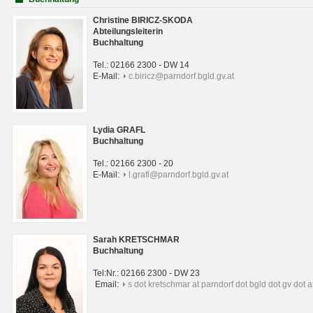
Christine BIRICZ-SKODA
Abteilungsleiterin
Buchhaltung
Tel.: 02166 2300 - DW 14
E-Mail:
c.biricz@parndorf.bgld.gv.at
Lydia GRAFL
Buchhaltung
Tel.: 02166 2300 - 20
E-Mail:
l.grafl@parndorf.bgld.gv.at
Sarah KRETSCHMAR
Buchhaltung
Tel:Nr.: 02166 2300 - DW 23
Email:
s dot kretschmar at parndorf dot bgld dot gv dot a