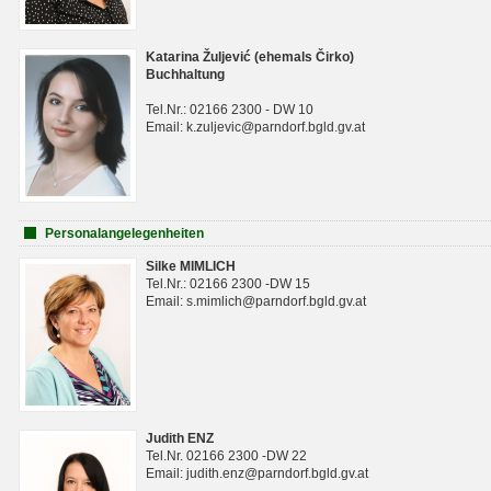
Katarina Žuljević (ehemals Čirko)
Buchhaltung
Tel.Nr.: 02166 2300 - DW 10
Email: k.zuljevic@parndorf.bgld.gv.at
Personalangelegenheiten
Silke MIMLICH
Tel.Nr.: 02166 2300 -DW 15
Email: s.mimlich@parndorf.bgld.gv.at
Judith ENZ
Tel.Nr. 02166 2300 -DW 22
Email: judith.enz@parndorf.bgld.gv.at