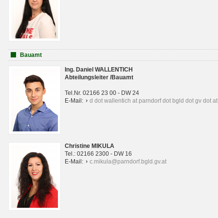
Bauamt
Ing. Daniel WALLENTICH
Abteilungsleiter /Bauamt
Tel.Nr. 02166 23 00 - DW 24
E-Mail:
d dot wallentich at parndorf dot bgld dot gv dot at
Christine MIKULA
Tel.: 02166 2300 - DW 16
E-Mail:
c.mikula@parndorf.bgld.gv.at