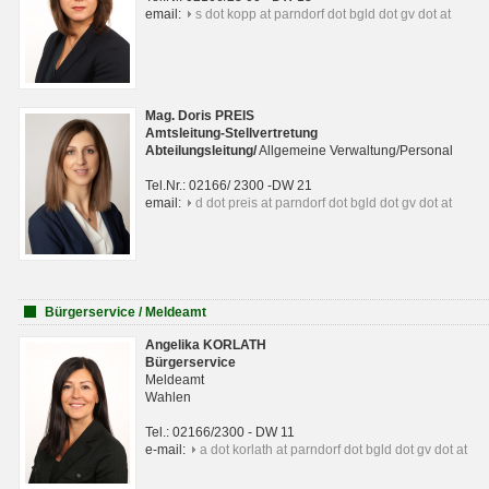
email:
s dot kopp at parndorf dot bgld dot gv dot at
Mag. Doris PREIS
Amtsleitung-Stellvertretung
Abteilungsleitun
g
/
Allgemeine Verwaltung/Personal
Tel.Nr.: 02166/ 2300 -DW 21
email:
d dot preis at parndorf dot bgld dot gv dot at
Bürgerservice / Meldeamt
Angelika KORLATH
Bürgerservice
Meldeamt
Wahlen
Tel.: 02166/2300 - DW 11
e-mail:
a dot korlath at parndorf dot bgld dot gv dot at