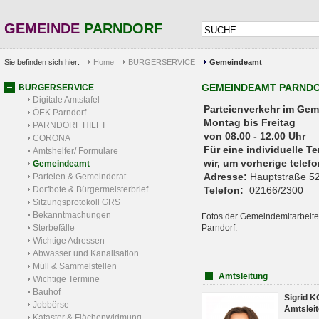
GEMEINDE
PARNDORF
Sie befinden sich hier:
Home
BÜRGERSERVICE
Gemeindeamt
GEMEINDEAMT PARND
BÜRGERSERVICE
Digitale Amtstafel
Parteienverkehr 
ÖEK Parndorf
Montag bis Freitag
PARNDORF HILFT
von 08.00 - 12.00 Uhr
CORONA
Für eine individuelle T
Amtshelfer/ Formulare
wir, um vorherige tele
Gemeindeamt
Adresse:
Hauptstraße 52
Parteien & Gemeinderat
Dorfbote & Bürgermeisterbrief
Telefon:
02166/2300
Sitzungsprotokoll GRS
Bekanntmachungen
Fotos der Gemeindemitarbeite
Sterbefälle
Parndorf.
Wichtige Adressen
Abwasser und Kanalisation
Müll & Sammelstellen
Amtsleitung
Wichtige Termine
Bauhof
Sigrid 
Jobbörse
Amtsleit
Kataster & Flächenwidmung