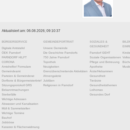
Aktualisiert am: 06.08.2026; 09:10:37
BÜRGERSERVICE
GEMEINDEPORTRAIT
SOZIALES &
BILD
GESUNDHEIT
EINR
Digitale Amtstafel
Unsere Gemeinde
ÖEK Parndorf
Die Geschichte Parndorfs
Parndorf GEHT
Kinde
PARNDORF HILFT
750 Jahre Parndorf
Soziale Organisationen
Volks
CORONA
Topothek
Pflege und Betreuung
Büche
Amtshelfer/ Formulare
Neuigkeiten
Apotheke
Musik
Gemeindeamt
Grenzüberschreitende Aktivitäten
Ärzte/Hebammen
Parteien & Gemeinderat
Ahnengalerie
Gesundheit
Dorfbote & Bürgermeisterbrief
Jubiläen
Tierärzte
Sitzungsprotokoll GRS
Religionen in Parndorf
Gesundheitsthemen
Bekanntmachungen
Leihomas
Sterbefälle
Gesundes Dorf
Wichtige Adressen
Abwasser und Kanalisation
Müll & Sammelstellen
Wichtige Termine
Bauhof
Jobbörse
Kataster & Flächenwidmung