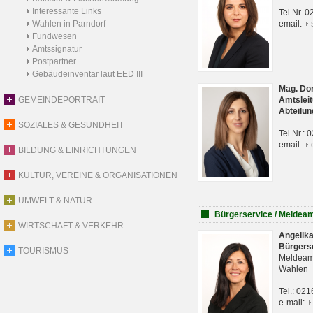
Interessante Links
Tel.Nr. 
Wahlen in Parndorf
email:
Fundwesen
Amtssignatur
Postpartner
Gebäudeinventar laut EED III
Mag. Do
GEMEINDEPORTRAIT
Amtsleit
Abteilun
SOZIALES & GESUNDHEIT
Tel.Nr.:
email:
BILDUNG & EINRICHTUNGEN
KULTUR, VEREINE & ORGANISATIONEN
UMWELT & NATUR
Bürgerservice / Meldea
WIRTSCHAFT & VERKEHR
Angelik
Bürgers
TOURISMUS
Meldeam
Wahlen
Tel.: 02
e-mail: