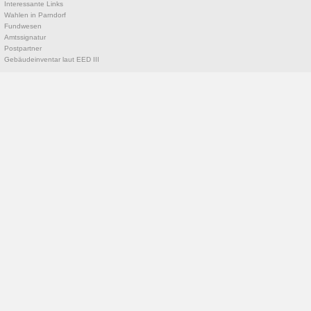
Interessante Links
Wahlen in Parndorf
Fundwesen
Amtssignatur
Postpartner
Gebäudeinventar laut EED III