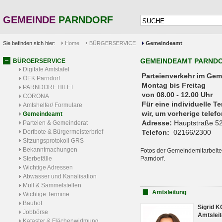
GEMEINDE
PARNDORF
Sie befinden sich hier:
Home
BÜRGERSERVICE
Gemeindeamt
GEMEINDEAMT PARND
BÜRGERSERVICE
Digitale Amtstafel
Parteienverkehr 
ÖEK Parndorf
Montag bis Freitag
PARNDORF HILFT
von 08.00 - 12.00 Uhr
CORONA
Für eine individuelle T
Amtshelfer/ Formulare
wir, um vorherige tele
Gemeindeamt
Adresse:
Hauptstraße 52
Parteien & Gemeinderat
Dorfbote & Bürgermeisterbrief
Telefon:
02166/2300
Sitzungsprotokoll GRS
Bekanntmachungen
Fotos der Gemeindemitarbeite
Sterbefälle
Parndorf.
Wichtige Adressen
Abwasser und Kanalisation
Müll & Sammelstellen
Amtsleitung
Wichtige Termine
Bauhof
Sigrid 
Jobbörse
Amtsleit
Kataster & Flächenwidmung