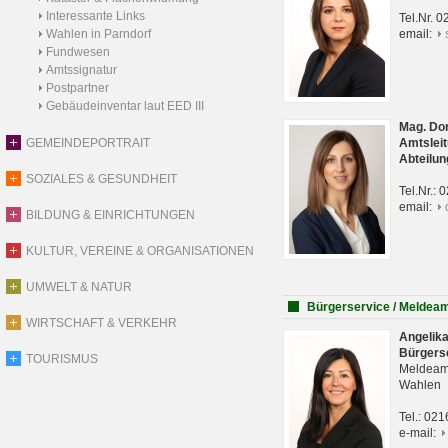
Interessante Links
Tel.Nr. 
Wahlen in Parndorf
email:
Fundwesen
Amtssignatur
Postpartner
Gebäudeinventar laut EED III
Mag. Do
GEMEINDEPORTRAIT
Amtsleit
Abteilun
SOZIALES & GESUNDHEIT
Tel.Nr.:
email:
BILDUNG & EINRICHTUNGEN
KULTUR, VEREINE & ORGANISATIONEN
UMWELT & NATUR
Bürgerservice / Meldea
WIRTSCHAFT & VERKEHR
Angelik
Bürgers
TOURISMUS
Meldeam
Wahlen
Tel.: 02
e-mail: