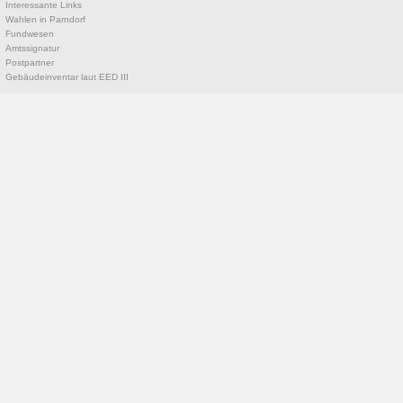
Interessante Links
Wahlen in Parndorf
Fundwesen
Amtssignatur
Postpartner
Gebäudeinventar laut EED III