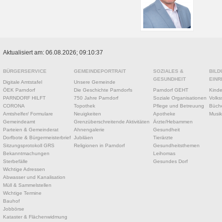
Aktualisiert am: 06.08.2026; 09:10:37
BÜRGERSERVICE
GEMEINDEPORTRAIT
SOZIALES &
BILD
GESUNDHEIT
EINR
Digitale Amtstafel
Unsere Gemeinde
ÖEK Parndorf
Die Geschichte Parndorfs
Parndorf GEHT
Kinde
PARNDORF HILFT
750 Jahre Parndorf
Soziale Organisationen
Volks
CORONA
Topothek
Pflege und Betreuung
Büche
Amtshelfer/ Formulare
Neuigkeiten
Apotheke
Musik
Gemeindeamt
Grenzüberschreitende Aktivitäten
Ärzte/Hebammen
Parteien & Gemeinderat
Ahnengalerie
Gesundheit
Dorfbote & Bürgermeisterbrief
Jubiläen
Tierärzte
Sitzungsprotokoll GRS
Religionen in Parndorf
Gesundheitsthemen
Bekanntmachungen
Leihomas
Sterbefälle
Gesundes Dorf
Wichtige Adressen
Abwasser und Kanalisation
Müll & Sammelstellen
Wichtige Termine
Bauhof
Jobbörse
Kataster & Flächenwidmung