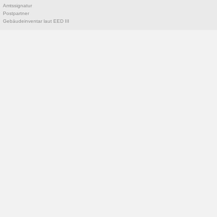
Amtssignatur
Postpartner
Gebäudeinventar laut EED III