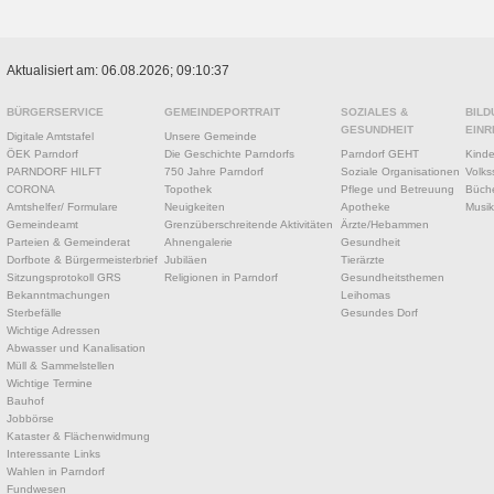
Aktualisiert am: 06.08.2026; 09:10:37
BÜRGERSERVICE
GEMEINDEPORTRAIT
SOZIALES &
BILD
GESUNDHEIT
EINR
Digitale Amtstafel
Unsere Gemeinde
ÖEK Parndorf
Die Geschichte Parndorfs
Parndorf GEHT
Kinde
PARNDORF HILFT
750 Jahre Parndorf
Soziale Organisationen
Volks
CORONA
Topothek
Pflege und Betreuung
Büche
Amtshelfer/ Formulare
Neuigkeiten
Apotheke
Musik
Gemeindeamt
Grenzüberschreitende Aktivitäten
Ärzte/Hebammen
Parteien & Gemeinderat
Ahnengalerie
Gesundheit
Dorfbote & Bürgermeisterbrief
Jubiläen
Tierärzte
Sitzungsprotokoll GRS
Religionen in Parndorf
Gesundheitsthemen
Bekanntmachungen
Leihomas
Sterbefälle
Gesundes Dorf
Wichtige Adressen
Abwasser und Kanalisation
Müll & Sammelstellen
Wichtige Termine
Bauhof
Jobbörse
Kataster & Flächenwidmung
Interessante Links
Wahlen in Parndorf
Fundwesen