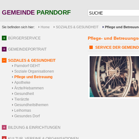
GEMEINDE
PARNDORF
Sie befinden sich hier:
Home
SOZIALES & GESUNDHEIT
Pflege und Betreuu
Pflege- und Betreuungs
BÜRGERSERVICE
SERVICE DER GEMEINDE: 
GEMEINDEPORTRAIT
SOZIALES & GESUNDHEIT
Parndorf GEHT
Soziale Organisationen
Pflege und Betreuung
Apotheke
Ärzte/Hebammen
Gesundheit
Tierärzte
Gesundheitsthemen
Leihomas
Gesundes Dorf
BILDUNG & EINRICHTUNGEN
KULTUR, VEREINE & ORGANISATIONEN